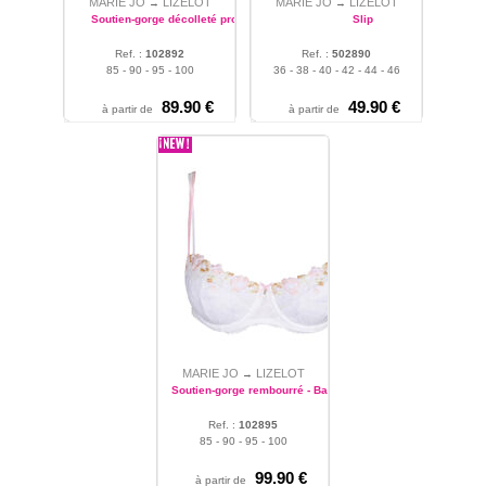
MARIE JO
LIZELOT
MARIE JO
LIZELOT
→
→
Soutien-gorge décolleté profond
Slip
Ref. :
102892
Ref. :
502890
85 - 90 - 95 - 100
36 - 38 - 40 - 42 - 44 - 46
89.90 €
49.90 €
à partir de
à partir de
MARIE JO
LIZELOT
→
Soutien-gorge rembourré - Balconnet
Ref. :
102895
85 - 90 - 95 - 100
99.90 €
à partir de