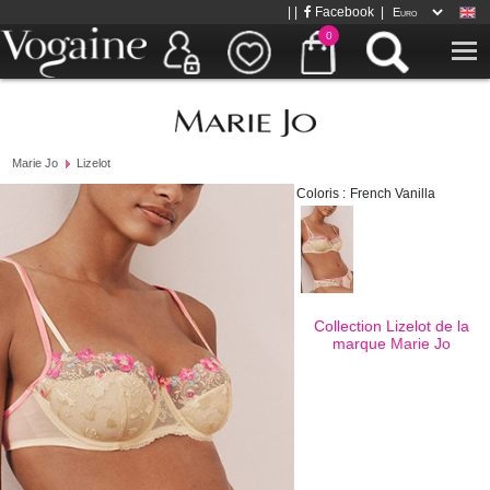
| |
Facebook
|
0
Marie Jo
Lizelot
Coloris :
French Vanilla
Collection Lizelot de la
marque
Marie Jo