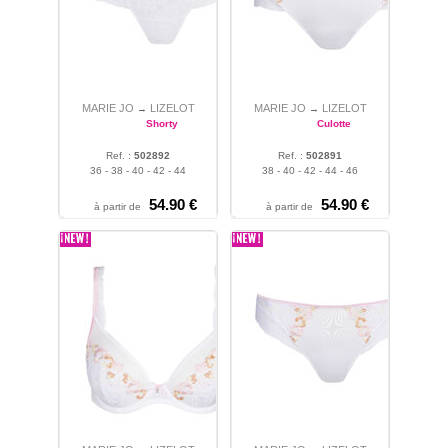
MARIE JO
LIZELOT
MARIE JO
LIZELOT
→
→
Shorty
Culotte
Ref. :
502892
Ref. :
502891
36 - 38 - 40 - 42 - 44
38 - 40 - 42 - 44 - 46
54.90 €
54.90 €
à partir de
à partir de