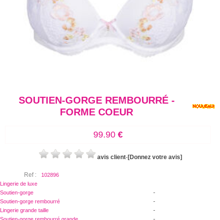
SOUTIEN-GORGE REMBOURRÉ -
FORME COEUR
99.90
€
avis client
-
[Donnez votre avis]
Ref :
102896
Lingerie de luxe
-
Soutien-gorge
-
Soutien-gorge rembourré
-
Lingerie grande taille
-
Soutien-gorge rembourré grande