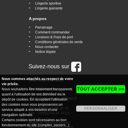
-
Lingerie sportive
-
Lingerie gainante
A propos
-
Parrainage
-
Comment commander
-
Livraison & Frais de port
-
Conditions générales de vente
-
Nous contacter
-
Notice légale
Suivez-nous sur
Nous sommes attachés au respect de votre
Nos coordonnées
vie privée.
TOUT ACCEPTER >>
boutique Vogaine
Nous souhaitons être totalement transparents
35, rue Ledru Rollin
quant à l'utilisation de vos données via le
36000 Chateauroux - FRANCE
dépôt de cookies. En acceptant l'utilisation
des cookies nous vous proposerons un
Tél : +33(0)2-54-34-15-25
PERSONNALISER
service adapté à vos besoins et une
Fax : +33(0)2-54-34-76-21
navigation optimale.
Certains cookies sont nécessaires au bon
Ouvert du mardi au samedi
fonctionnement du site (comptes, paniers...).
9h30/12h00 et 14h00/19h00