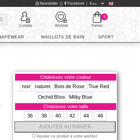
Newsletter
| |
Facebook
|
0
Compte
Wishlist
Panier
HAPEWEAR
MAILLOTS DE BAIN
SPORT
Choisissez votre couleur
noir
naturel
Bois de Rose
True Red
Orchid Bliss
Milky Blue
-
Choisissez votre taille
36
38
40
42
44
46
Ajouter ce produit à votre wishlist.