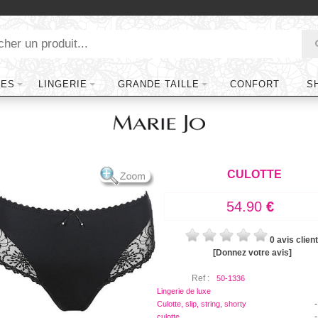
TES
LINGERIE
GRANDE TAILLE
CONFORT
S
CULOTTE
54.90
€
0 avis client
[Donnez votre avis]
Ref :
50-1336
Lingerie de luxe
-
Culotte, slip, string, shorty
-
culotte