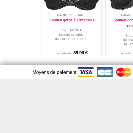
MARIE JO
JANE
MARIE 
→
Soutien gorge à armatures
Soutien-go
rem
Ref. :
10-1331
Broderie sur tulle.
Ref. 
85 - 90 - 95 - 100 - 105
Broderi
85 - 90
89.90 €
à partir de
à partir 
Moyens de paiement