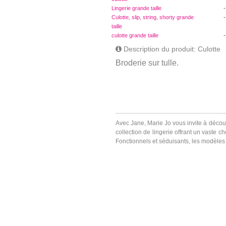
-
Lingerie grande taille
-
Culotte, slip, string, shorty grande
taille
-
culotte grande taille
Description du produit: Culotte
Broderie sur tulle.
Avec Jane, Marie Jo vous invite à découv
collection de lingerie offrant un vaste 
Fonctionnels et séduisants, les modèles d