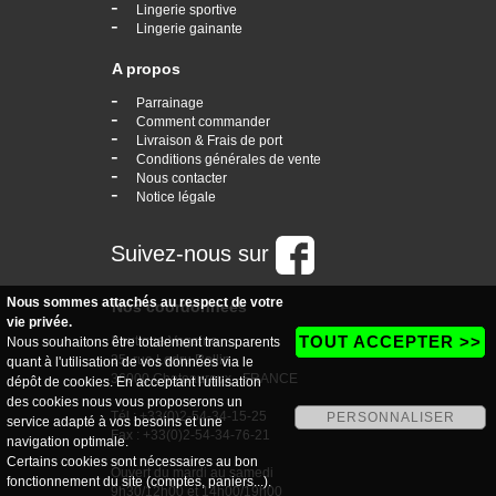
-
Lingerie sportive
-
Lingerie gainante
A propos
-
Parrainage
-
Comment commander
-
Livraison & Frais de port
-
Conditions générales de vente
-
Nous contacter
-
Notice légale
Suivez-nous sur
Nous sommes attachés au respect de votre
Nos coordonnées
vie privée.
TOUT ACCEPTER >>
boutique Vogaine
Nous souhaitons être totalement transparents
35, rue Ledru Rollin
quant à l'utilisation de vos données via le
36000 Chateauroux - FRANCE
dépôt de cookies. En acceptant l'utilisation
des cookies nous vous proposerons un
Tél : +33(0)2-54-34-15-25
PERSONNALISER
service adapté à vos besoins et une
Fax : +33(0)2-54-34-76-21
navigation optimale.
Certains cookies sont nécessaires au bon
Ouvert du mardi au samedi
fonctionnement du site (comptes, paniers...).
9h30/12h00 et 14h00/19h00