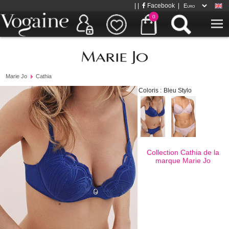
| |
Facebook
|
0
Marie Jo
Cathia
Coloris :
Bleu Stylo
Collection Cathia de la
marque
Marie Jo