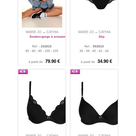
MARIE JO
CATHIA
MARIE JO
CATHIA
→
→
Soutien-gorge à armatures
Slip
Ref. :
102810
Ref. :
502810
85 - 90 - 95 - 100 - 105
36 - 38 - 40 - 42 - 44
79.90 €
34.90 €
à partir de
à partir de
MARIE JO
CATHIA
MARIE JO
CATHIA
→
→