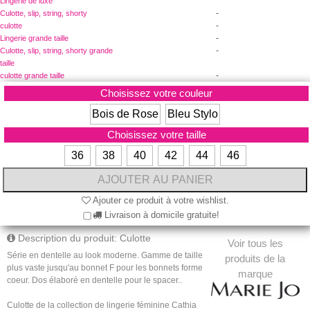
Lingerie de luxe
-
Culotte, slip, string, shorty
-
culotte
-
Lingerie grande taille
-
Culotte, slip, string, shorty grande
taille
-
culotte grande taille
Choisissez votre couleur
Bois de Rose
Bleu Stylo
Choisissez votre taille
36
38
40
42
44
46
Ajouter ce produit à votre wishlist.
Livraison à domicile gratuite!
Description du produit: Culotte
Voir tous les
Série en dentelle au look moderne. Gamme de taille
produits de la
plus vaste jusqu'au bonnet F pour les bonnets forme
marque
coeur. Dos élaboré en dentelle pour le spacer..
Culotte de la collection de lingerie féminine Cathia