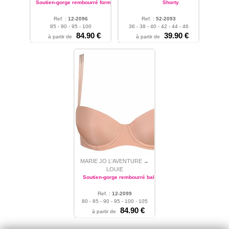
Soutien-gorge rembourré forme coeur
Shorty
Ref. :
12-2096
Ref. :
52-2093
85 - 90 - 95 - 100
36 - 38 - 40 - 42 - 44 - 46
84.90 €
39.90 €
à partir de
à partir de
MARIE JO L'AVENTURE
→
LOUIE
Soutien-gorge rembourré balconnet
Ref. :
12-2099
80 - 85 - 90 - 95 - 100 - 105
84.90 €
à partir de