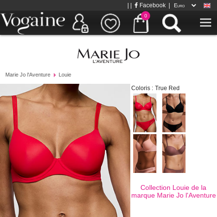
| |
Facebook
|
0
Marie Jo l'Aventure
Louie
Coloris :
True Red
Collection Louie de la
marque
Marie Jo l'Aventure