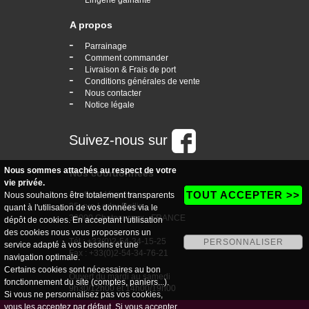
A propos
-
Parrainage
-
Comment commander
-
Livraison & Frais de port
-
Conditions générales de vente
-
Nous contacter
-
Notice légale
Suivez-nous sur
Nous sommes attachés au respect de votre
Nos coordonnées
vie privée.
TOUT ACCEPTER >>
boutique Vogaine
Nous souhaitons être totalement transparents
35, rue Ledru Rollin
quant à l'utilisation de vos données via le
36000 Chateauroux - FRANCE
dépôt de cookies. En acceptant l'utilisation
des cookies nous vous proposerons un
Tél : +33(0)2-54-34-15-25
PERSONNALISER
service adapté à vos besoins et une
Fax : +33(0)2-54-34-76-21
navigation optimale.
Certains cookies sont nécessaires au bon
Ouvert du mardi au samedi
fonctionnement du site (comptes, paniers...).
9h30/12h00 et 14h00/19h00
Si vous ne personnalisez pas vos cookies,
vous les acceptez par défaut. Si vous accepter