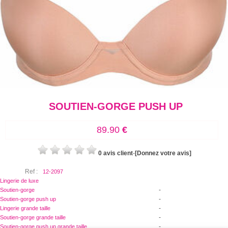
SOUTIEN-GORGE PUSH UP
89.90
€
0 avis client
-
[Donnez votre avis]
Ref :
12-2097
Lingerie de luxe
-
Soutien-gorge
-
Soutien-gorge push up
-
Lingerie grande taille
-
Soutien-gorge grande taille
-
Soutien-gorge push up grande taille