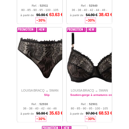
Ref. :
52911
Ref. :
52940
80 - 85 - 90 - 95 - 100 - 105
36 - 38 - 40 - 42 - 44 - 46 -
63.63
€
38.43
€
- 110 - 115 - 120
48
90.90 €
54.90 €
à partir de
à partir de
−30%
−30%
LOUISA BRACQ
SWAN
LOUISA BRACQ
SWAN
→
→
Slip
Soutien-gorge à armatures emboitant
Ref. :
52930
Ref. :
52901
36 - 38 - 40 - 42 - 44 - 46
80 - 85 - 90 - 95 - 100 - 105
35.63
€
68.53
€
- 110 - 115 - 120 - 125 - 130
50.90 €
97.90 €
à partir de
à partir de
−30%
−30%