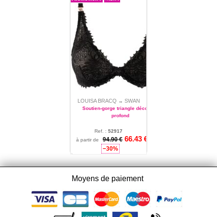
LOUISA BRACQ
SWAN
→
Soutien-gorge triangle décolleté
profond
Ref. :
52917
66.43
€
80 - 85 - 90 - 95 - 100 - 105
94.90 €
à partir de
- 110 - 115
−30%
Moyens de paiement