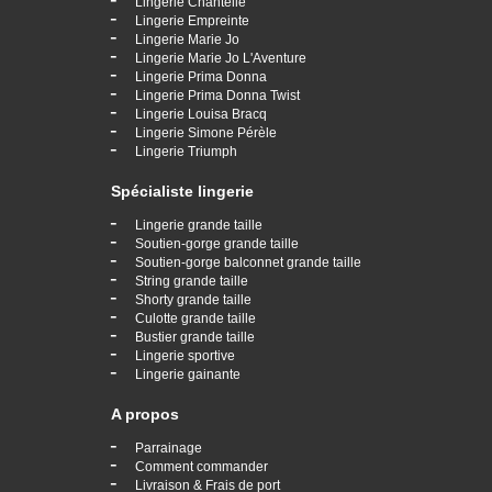
Lingerie Chantelle
-
Lingerie Empreinte
-
Lingerie Marie Jo
-
Lingerie Marie Jo L'Aventure
-
Lingerie Prima Donna
-
Lingerie Prima Donna Twist
-
Lingerie Louisa Bracq
-
Lingerie Simone Pérèle
-
Lingerie Triumph
Spécialiste lingerie
-
Lingerie grande taille
-
Soutien-gorge grande taille
-
Soutien-gorge balconnet grande taille
-
String grande taille
-
Shorty grande taille
-
Culotte grande taille
-
Bustier grande taille
-
Lingerie sportive
-
Lingerie gainante
A propos
-
Parrainage
-
Comment commander
-
Livraison & Frais de port