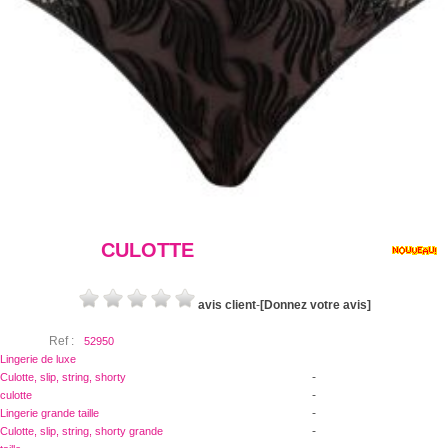
CULOTTE
avis client
-
[Donnez votre avis]
Ref :
52950
Lingerie de luxe
-
Culotte, slip, string, shorty
-
culotte
-
Lingerie grande taille
-
Culotte, slip, string, shorty grande