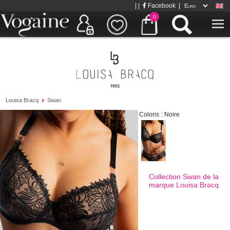
| |
Facebook
|
0
Louisa Bracq
Swan
Coloris :
Noire
Collection Swan de la
marque
Louisa Bracq