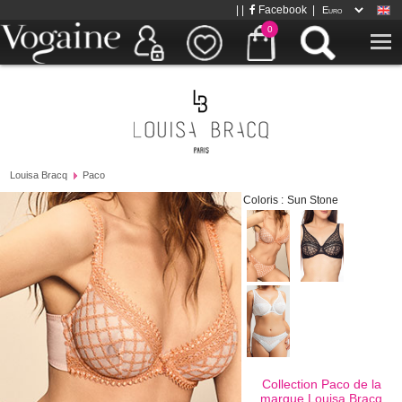
| |
Facebook
|
0
Louisa Bracq
Paco
Coloris :
Sun Stone
Collection Paco de la
marque
Louisa Bracq