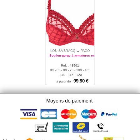
LOUISA BRACQ
PACO
→
Soutien-gorge à armatures emboîtant
Ref. :
48501
80 - 85 - 90 - 95 - 100 - 105
- 110 - 115 - 120
99.90 €
à partir de
Moyens de paiement