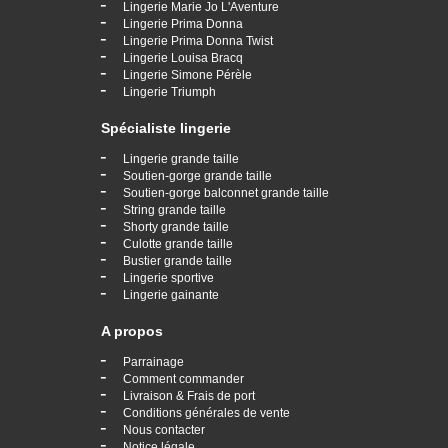
-
Lingerie Marie Jo L'Aventure
-
Lingerie Prima Donna
-
Lingerie Prima Donna Twist
-
Lingerie Louisa Bracq
-
Lingerie Simone Pérèle
-
Lingerie Triumph
Spécialiste lingerie
-
Lingerie grande taille
-
Soutien-gorge grande taille
-
Soutien-gorge balconnet grande taille
-
String grande taille
-
Shorty grande taille
-
Culotte grande taille
-
Bustier grande taille
-
Lingerie sportive
-
Lingerie gainante
A propos
-
Parrainage
-
Comment commander
-
Livraison & Frais de port
-
Conditions générales de vente
-
Nous contacter
-
Notice légale