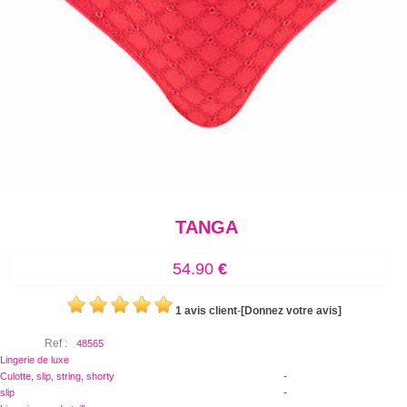
TANGA
54.90
€
1 avis client
-
[Donnez votre avis]
Ref :
48565
Lingerie de luxe
-
Culotte, slip, string, shorty
-
slip