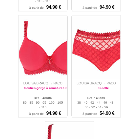
- 110 - 115
94.90 €
94.90 €
à partir de
à partir de
LOUISA BRACQ
PACO
LOUISA BRACQ
PACO
→
→
Soutien-gorge à armatures Spacer
Culotte
Ref. :
48506
Ref. :
48550
80 - 85 - 90 - 95 - 100 - 105
38 - 40 - 42 - 44 - 46 - 48 -
- 110
50 - 52 - 54 - 56
94.90 €
54.90 €
à partir de
à partir de