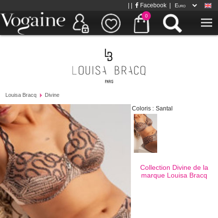
| |
Facebook
|
0
Louisa Bracq
Divine
Coloris :
Santal
Collection Divine de la
marque
Louisa Bracq