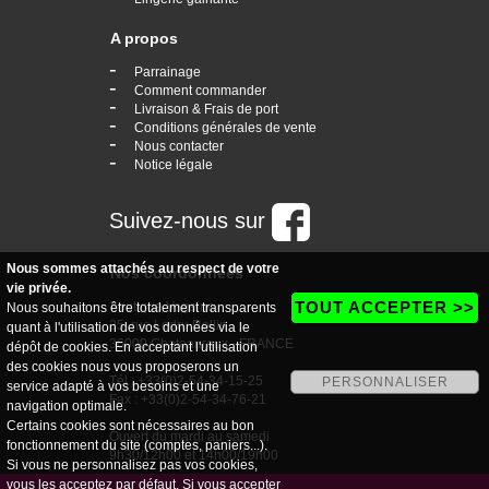
A propos
-
Parrainage
-
Comment commander
-
Livraison & Frais de port
-
Conditions générales de vente
-
Nous contacter
-
Notice légale
Suivez-nous sur
Nous sommes attachés au respect de votre
Nos coordonnées
vie privée.
TOUT ACCEPTER >>
boutique Vogaine
Nous souhaitons être totalement transparents
35, rue Ledru Rollin
quant à l'utilisation de vos données via le
36000 Chateauroux - FRANCE
dépôt de cookies. En acceptant l'utilisation
des cookies nous vous proposerons un
Tél : +33(0)2-54-34-15-25
PERSONNALISER
service adapté à vos besoins et une
Fax : +33(0)2-54-34-76-21
navigation optimale.
Certains cookies sont nécessaires au bon
Ouvert du mardi au samedi
fonctionnement du site (comptes, paniers...).
9h30/12h00 et 14h00/19h00
Si vous ne personnalisez pas vos cookies,
vous les acceptez par défaut. Si vous accepter