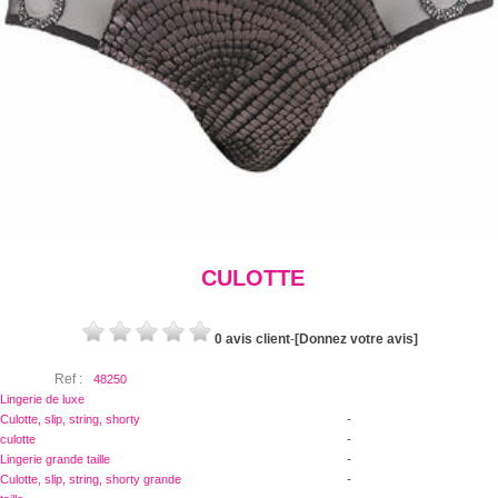
CULOTTE
0 avis client
-
[Donnez votre avis]
Ref :
48250
Lingerie de luxe
-
Culotte, slip, string, shorty
-
culotte
-
Lingerie grande taille
-
Culotte, slip, string, shorty grande