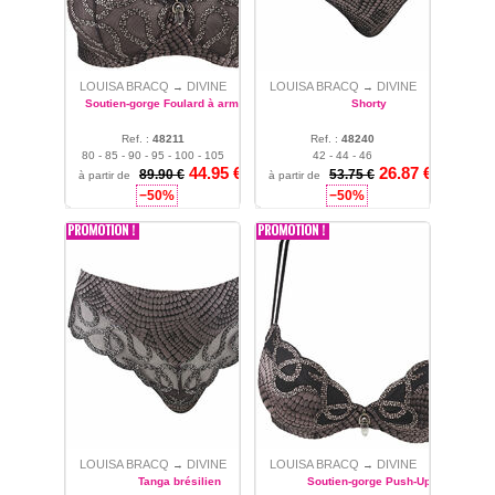
LOUISA BRACQ
DIVINE
LOUISA BRACQ
DIVINE
→
→
Soutien-gorge Foulard à armatures
Shorty
Ref. :
48211
Ref. :
48240
80 - 85 - 90 - 95 - 100 - 105
42 - 44 - 46
44.95
€
26.87
€
- 110 - 115
89.90 €
53.75 €
à partir de
à partir de
−50%
−50%
LOUISA BRACQ
DIVINE
LOUISA BRACQ
DIVINE
→
→
Tanga brésilien
Soutien-gorge Push-Up