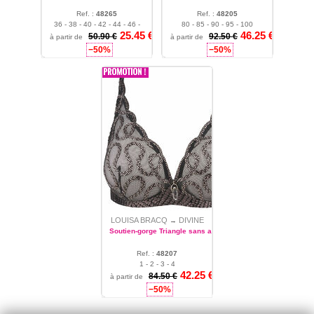
Ref. :
48265
Ref. :
48205
36 - 38 - 40 - 42 - 44 - 46 -
80 - 85 - 90 - 95 - 100
25.45
€
46.25
€
48
50.90 €
92.50 €
à partir de
à partir de
−50%
−50%
LOUISA BRACQ
DIVINE
→
Soutien-gorge Triangle sans armature
Ref. :
48207
1 - 2 - 3 - 4
42.25
€
84.50 €
à partir de
−50%