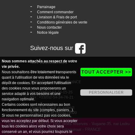
-
Parrainage
-
Comment commander
-
Livraison & Frais de port
-
Conditions générales de vente
-
Nous contacter
-
Notice légale
Suivez-nous sur
Nous sommes attachés au respect de votre
Nos coordonnées
vie privée.
TOUT ACCEPTER >>
boutique Vogaine
Nous souhaitons être totalement transparents
35, rue Ledru Rollin
quant à l'utilisation de vos données via le
36000 Chateauroux - FRANCE
dépôt de cookies. En acceptant l'utilisation
des cookies nous vous proposerons un
Tél : +33(0)2-54-34-15-25
PERSONNALISER
service adapté à vos besoins et une
Fax : +33(0)2-54-34-76-21
navigation optimale.
Certains cookies sont nécessaires au bon
Ouvert du mardi au samedi
fonctionnement du site (comptes, paniers...).
9h30/12h00 et 14h00/19h00
Si vous ne personnalisez pas vos cookies,
vous les acceptez par défaut. Si vous accepter
Copyright@2019 Véroval - Tous droits réservés - Vogaine 35, rue Ledru
tous les cookies alors votre choix sera
Rollin - 36000 Chateauroux - FRANCE
conservé un an, et vous pourrez toujours le