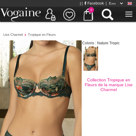
| |
Facebook
|
0
Lise Charmel
Tropique en Fleurs
Coloris :
Nature Tropic
Collection Tropique en
Fleurs de la marque
Lise
Charmel