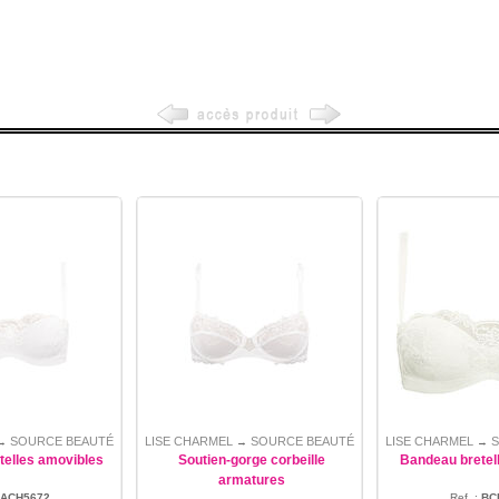
SOURCE BEAUTÉ
LISE CHARMEL
SOURCE BEAUTÉ
LISE CHARMEL
→
→
→
telles amovibles
Soutien-gorge corbeille
Bandeau bretel
armatures
ACH5672
Ref. :
BC