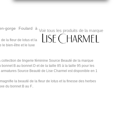
ien-gorge Foulard à
Voir tous les produits de la marque
e la fleur de lotus et la
 le bien-être et le luxe
 collection de lingerie féminine Source Beauté de la marque
bonnet B au bonnet D et de la taille 85 à la taille 95 pour les
à armatures Source Beauté de Lise Charmel est disponible en 1
agnifie la beauté de la fleur de lotus et la finesse des herbes
 luxe du bonnet B au F..