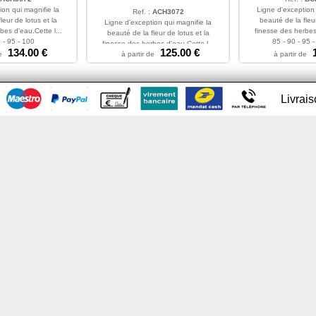
ion qui magnifie la
Ligne d'exception 
Ref. :
ACH3072
leur de lotus et la
beauté de la fleur
Ligne d'exception qui magnifie la
bes d'eau.Cette l...
finesse des herbes 
beauté de la fleur de lotus et la
 - 95 - 100
85 - 90 - 95 
finesse des herbes d'eau.Cette l...
134.00 €
125.00 €
e
à partir de
85 - 90 - 95 - 100
à partir de
Livrai