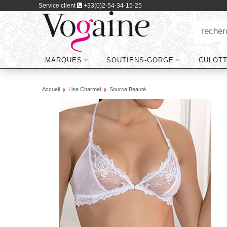
Service client
+33(0)2-54-34-15-25
MARQUES
SOUTIENS-GORGE
CULOT
Accueil
Lise Charmel
Source Beauté