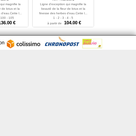
qui magnifie la
Ligne d'exception qui magnifie la
 de lotus et la
beauté de la fleur de lotus et la
d'eau.Cette l...
finesse des herbes d'eau.Cette l...
- 100 - 105
1 - 2 - 3 - 4 - 5
136.00 €
104.00 €
à partir de
son