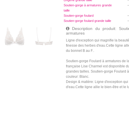
-
Lingerie grande taille
-
Soutien-gorge à armatures grande
taille
-
Soutien-gorge foulard
-
Soutien-gorge foulard grande taille
Description du produit: Sout
armatures
Ligne d'exception qui magnifie la beauté d
finesse des herbes d'eau.Cette ligne allie
du bonnet B au F..
Soutien-gorge Foulard à armatures de la
française Lise Charmel est disponible du 
grandes tailles. Soutien-gorge Foulard 
couleur: Blanc.
Design & matière: Ligne d'exception qui m
d'eau.Cette ligne allie le bien-être et le