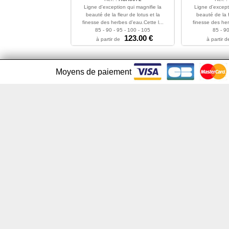
Ligne d'exception qui magnifie la
Ligne d'except
beauté de la fleur de lotus et la
beauté de la f
finesse des herbes d'eau.Cette l...
finesse des her
85 - 90 - 95 - 100 - 105
85 - 90
123.00 €
à partir de
à partir d
Moyens de paiement