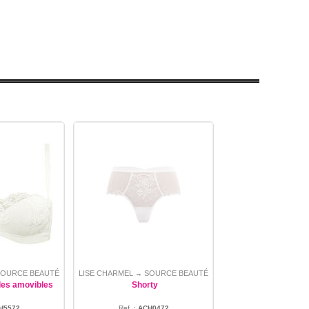
SOURCE BEAUTÉ
LISE CHARMEL
SOURCE BEAUTÉ
→
les amovibles
Shorty
H5572
Ref. :
ACH0472