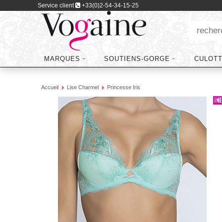
Service client
+33(0)2-54-34-15-25
MARQUES
SOUTIENS-GORGE
CULOT
Accueil
Lise Charmel
Princesse Iris