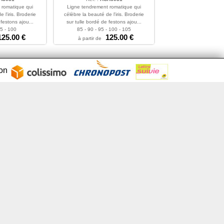
 romatique qui
Ligne tendrement romatique qui
 l'iris. Broderie
célèbre la beauté de l'iris. Broderie
 festons ajou...
sur tulle bordé de festons ajou...
95 - 100
85 - 90 - 95 - 100 - 105
125.00 €
125.00 €
à partir de
son