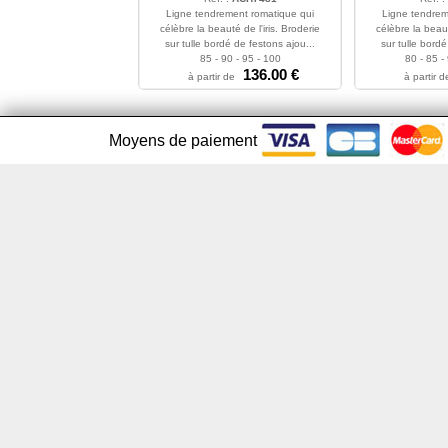
Ligne tendrement romatique qui
Ligne tendrem
célèbre la beauté de l'iris. Broderie
célèbre la beaut
sur tulle bordé de festons ajou...
sur tulle bordé
85 - 90 - 95 - 100
80 - 85 -
136.00 €
à partir de
à partir d
Moyens de paiement