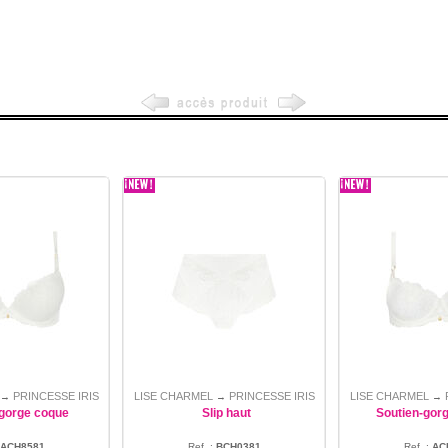
PRINCESSE IRIS
LISE CHARMEL
PRINCESSE IRIS
LISE CHARMEL
→
→
→
-gorge coque
Slip haut
Soutien-gorg
ACH8581
Ref. :
BCH0381
Ref. :
AC