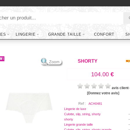
TES
LINGERIE
GRANDE TAILLE
CONFORT
S
SHORTY
104.00
€
avis client
-
[Donnez votre avis]
Ref :
ACH0481
Lingerie de luxe
-
Culotte, slip, string, shorty
-
shorty
-
Lingerie grande taille
-
Culotte, slip, string, shorty grande