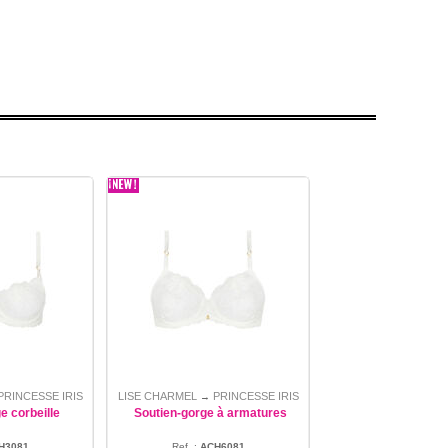
PRINCESSE IRIS
LISE CHARMEL
PRINCESSE IRIS
→
e corbeille
Soutien-gorge à armatures
H3081
Ref. :
ACH6081