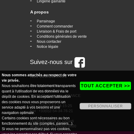
-
Lingerie gainante
A propos
-
Parrainage
-
Comment commander
-
Livraison & Frais de port
-
Conditions générales de vente
-
Nous contacter
-
Notice légale
Suivez-nous sur
Nous sommes attachés au respect de votre
Nos coordonnées
vie privée.
TOUT ACCEPTER >>
boutique Vogaine
Nous souhaitons être totalement transparents
35, rue Ledru Rollin
quant à l'utilisation de vos données via le
36000 Chateauroux - FRANCE
dépôt de cookies. En acceptant l'utilisation
des cookies nous vous proposerons un
Tél : +33(0)2-54-34-15-25
PERSONNALISER
service adapté à vos besoins et une
Fax : +33(0)2-54-34-76-21
navigation optimale.
Certains cookies sont nécessaires au bon
Ouvert du mardi au samedi
fonctionnement du site (comptes, paniers...).
9h30/12h00 et 14h00/19h00
Si vous ne personnalisez pas vos cookies,