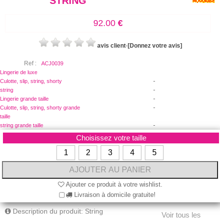
STRING
92.00
€
avis client
-
[Donnez votre avis]
Ref :
ACJ0039
Lingerie de luxe
-
Culotte, slip, string, shorty
-
string
-
Lingerie grande taille
-
Culotte, slip, string, shorty grande
taille
-
string grande taille
Choisissez votre taille
1
2
3
4
5
Ajouter ce produit à votre wishlist.
Livraison à domicile gratuite!
Description du produit: String
Voir tous les