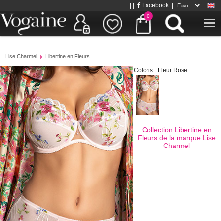
| |
Facebook
|
0
Lise Charmel
Libertine en Fleurs
Coloris :
Fleur Rose
Collection Libertine en
Fleurs de la marque
Lise
Charmel