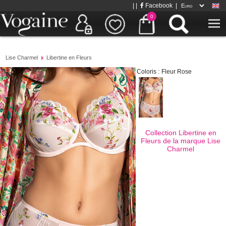
| |
Facebook
|
0
Lise Charmel
Libertine en Fleurs
Coloris :
Fleur Rose
Collection Libertine en
Fleurs de la marque
Lise
Charmel