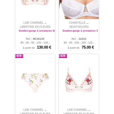
LISE CHARMEL
CHANTELLE
→
→
LIBERTINE EN FLEURS
MONTSOURIS
Soutien-gorge à armatures bien-être
Soutien-gorge à armatures 3 parties
Ref. :
BCJ6139
Ref. :
14310
85 - 90 - 95 - 100 - 105 -
90 - 95 - 100 - 105 - 110 -
110
130.00 €
115
75.00 €
à partir de
à partir de
LISE CHARMEL
LISE CHARMEL
→
→
LIBERTINE EN FLEURS
LIBERTINE EN FLEURS