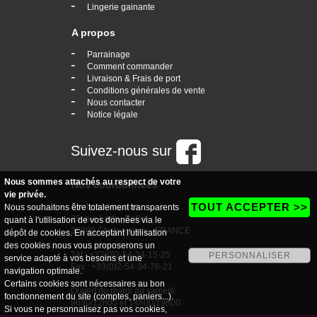
-
Lingerie gainante
A propos
-
Parrainage
-
Comment commander
-
Livraison & Frais de port
-
Conditions générales de vente
-
Nous contacter
-
Notice légale
Suivez-nous sur
Nous sommes attachés au respect de votre
Nos coordonnées
vie privée.
TOUT ACCEPTER >>
boutique Vogaine
Nous souhaitons être totalement transparents
35, rue Ledru Rollin
quant à l'utilisation de vos données via le
36000 Chateauroux - FRANCE
dépôt de cookies. En acceptant l'utilisation
des cookies nous vous proposerons un
Tél : +33(0)2-54-34-15-25
PERSONNALISER
service adapté à vos besoins et une
Fax : +33(0)2-54-34-76-21
navigation optimale.
Certains cookies sont nécessaires au bon
Ouvert du mardi au samedi
fonctionnement du site (comptes, paniers...).
9h30/12h00 et 14h00/19h00
Si vous ne personnalisez pas vos cookies,