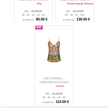
Slip
Soutien-gorge Glamour
Ref. :
ACJ0239
Ref. :
ACJ7439
38 - 40 - 42 - 44 - 46
85 - 90 - 95 - 100
80.00 €
130.00 €
à partir de
à partir de
LISE CHARMEL
→
LIBERTINE EN FLEURS
Caraco
Ref. :
ALJ4239
38 - 40 - 42 - 44 - 46
114.00 €
à partir de