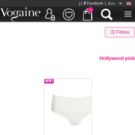
| |
Facebook
|
0
☰ Filtres
Hollywood pink