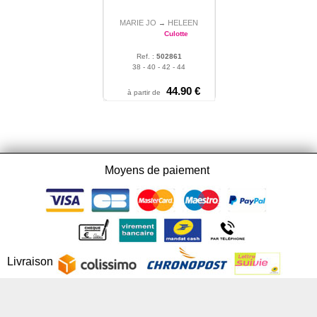
MARIE JO
HELEEN
→
Culotte
Ref. :
502861
38 - 40 - 42 - 44
44.90 €
à partir de
Moyens de paiement
Livraison