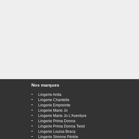
Nos marques
-
Lingerie Anita
-
Lingerie Chantelle
-
Lingerie Empreinte
-
Lingerie Marie Jo
-
Lingerie Marie Jo L'Aventure
-
Lingerie Prima Donna
-
Lingerie Prima Donna Twist
-
Lingerie Louisa Bracq
-
Lingerie Simone Pérèle