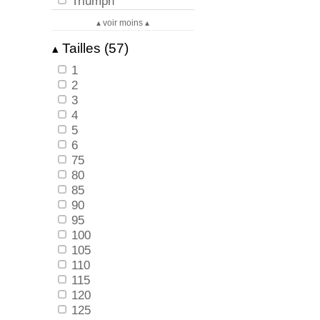
Triumph
▴ voir moins ▴
Tailles (57)
▴
1
2
3
4
5
6
75
80
85
90
95
100
105
110
115
120
125