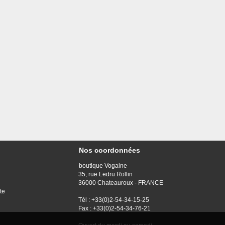
Nos coordonnées
boutique Vogaine
35, rue Ledru Rollin
36000 Chateauroux - FRANCE
te
Tél : +33(0)2-54-34-15-25
Fax : +33(0)2-54-34-76-21