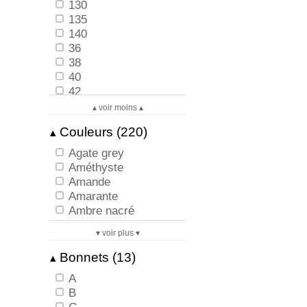
130
135
140
36
38
40
42
44
▴ voir moins ▴
46
Couleurs (220)
▴
48
50
Agate grey
52
Améthyste
54
Amande
56
Amarante
XS
Ambre nacré
XS/38
Amethyst
S
▾ voir plus ▾
Anthracite
S/40
Ardoise
Bonnets (13)
▴
M
Aurore
M/42
A
Authentique Rose
L
B
Azur sublime -40%