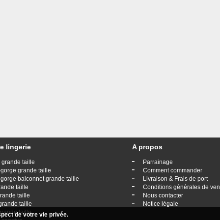
e lingerie
A propos
-
 grande taille
Parrainage
-
gorge grande taille
Comment commander
-
gorge balconnet grande taille
Livraison & Frais de port
-
rande taille
Conditions générales de ven
-
rande taille
Nous contacter
-
grande taille
Notice légale
grande taille
ect de votre vie privée.