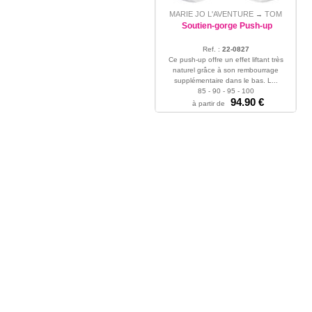
MARIE JO L'AVENTURE
TOM
→
Soutien-gorge Push-up
Ref. :
22-0827
Ce push-up offre un effet liftant très
naturel grâce à son rembourrage
supplémentaire dans le bas. L...
85 - 90 - 95 - 100
94.90 €
à partir de