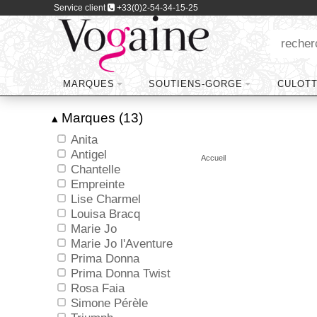
Service client
+33(0)2-54-34-15-25
MARQUES
SOUTIENS-GORGE
CULOT
Marques (13)
▴
Anita
Antigel
Accueil
Chantelle
Empreinte
Lise Charmel
Louisa Bracq
Marie Jo
Marie Jo l'Aventure
Prima Donna
Prima Donna Twist
Rosa Faia
Simone Pérèle