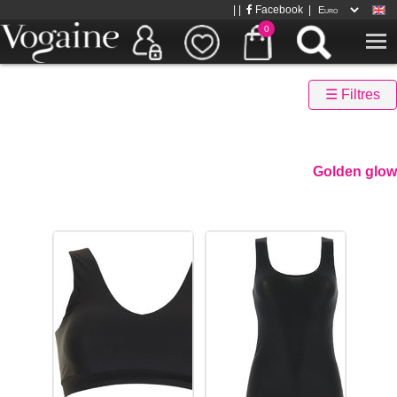
| |
Facebook
|
0
☰ Filtres
Golden glow