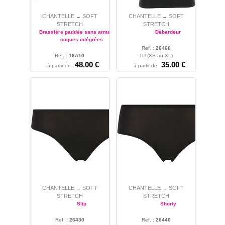
CHANTELLE
SOFT
CHANTELLE
SOFT
→
→
STRETCH
STRETCH
Brassière paddée sans armature à
Débardeur
coques intégrées
Ref. :
26460
Ref. :
16A10
TU (XS au XL)
80 - 85 - 90 - 95 - 100
48.00 €
35.00 €
à partir de
à partir de
CHANTELLE
SOFT
CHANTELLE
SOFT
→
→
STRETCH
STRETCH
Slip
Shorty
Ref. :
26430
Ref. :
26440