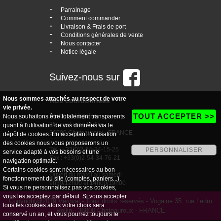
-
Parrainage
-
Comment commander
-
Livraison & Frais de port
-
Conditions générales de vente
-
Nous contacter
-
Notice légale
Suivez-nous sur
Nous sommes attachés au respect de votre
Nos coordonnées
vie privée.
TOUT ACCEPTER >>
boutique Vogaine
Nous souhaitons être totalement transparents
35, rue Ledru Rollin
quant à l'utilisation de vos données via le
36000 Chateauroux - FRANCE
dépôt de cookies. En acceptant l'utilisation
des cookies nous vous proposerons un
Tél : +33(0)2-54-34-15-25
PERSONNALISER
service adapté à vos besoins et une
Fax : +33(0)2-54-34-76-21
navigation optimale.
Certains cookies sont nécessaires au bon
Ouvert du mardi au samedi
fonctionnement du site (comptes, paniers...).
9h30/12h00 et 14h00/19h00
Si vous ne personnalisez pas vos cookies,
vous les acceptez par défaut. Si vous accepter
Copyright@2019 Véroval - Tous droits réservés - Vogaine 35, rue Ledru
tous les cookies alors votre choix sera
Rollin - 36000 Chateauroux - FRANCE
conservé un an, et vous pourrez toujours le