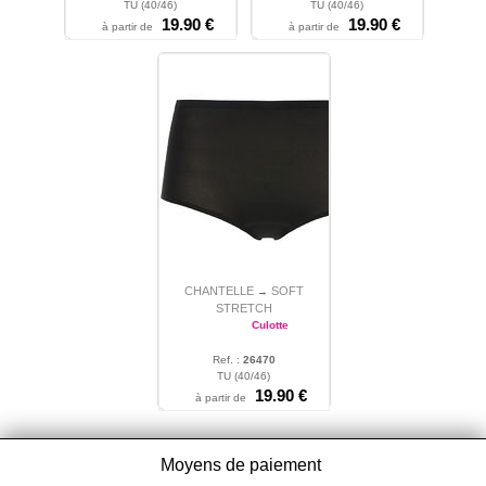
TU (40/46)
TU (40/46)
19.90 €
19.90 €
à partir de
à partir de
CHANTELLE
SOFT
→
STRETCH
Culotte
Ref. :
26470
TU (40/46)
19.90 €
à partir de
Moyens de paiement