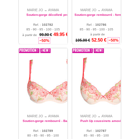
MARIE JO
AYAMA
MARIE JO
AYAMA
→
→
Soutien-gorge décolleté profond
Soutien-gorge rembourré - forme coeur
Ref. :
102782
Ref. :
102786
85 - 90 - 95 - 100 - 105
85 - 90 - 95 - 100 - 105
49.95 €
99.90 €
à partir de
à partir de
52.50 €
105.00 €
−50%
−50%
MARIE JO
AYAMA
MARIE JO
AYAMA
→
→
Soutien-gorge rembourré - Balconnet
Push Up coussinets amovibles
Ref. :
102789
Ref. :
102787
80 - 85 - 90 - 95 - 100
85 - 90 - 95 - 100