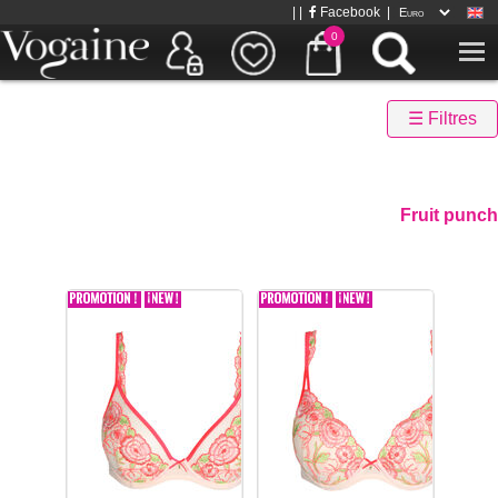
| |
Facebook
|
0
☰ Filtres
Fruit punch