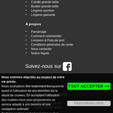
-
Culotte grande taille
-
Bustier grande taille
-
Lingerie sportive
-
Lingerie gainante
A propos
-
Parrainage
-
Comment commander
-
Livraison & Frais de port
-
Conditions générales de vente
-
Nous contacter
-
Notice légale
Suivez-nous sur
Nous sommes attachés au respect de votre
Nos coordonnées
vie privée.
TOUT ACCEPTER >>
boutique Vogaine
Nous souhaitons être totalement transparents
35, rue Ledru Rollin
quant à l'utilisation de vos données via le
36000 Chateauroux - FRANCE
dépôt de cookies. En acceptant l'utilisation
des cookies nous vous proposerons un
Tél : +33(0)2-54-34-15-25
PERSONNALISER
service adapté à vos besoins et une
Fax : +33(0)2-54-34-76-21
navigation optimale.