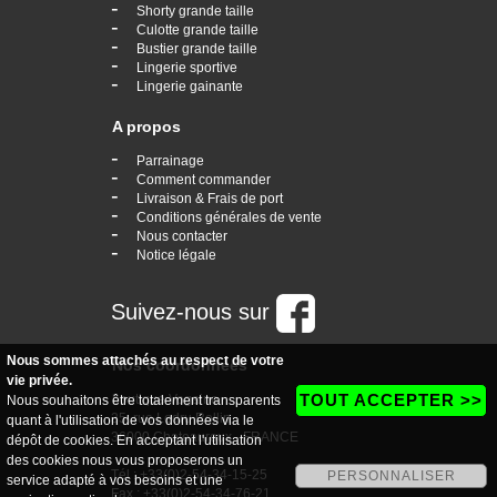
-
Shorty grande taille
-
Culotte grande taille
-
Bustier grande taille
-
Lingerie sportive
-
Lingerie gainante
A propos
-
Parrainage
-
Comment commander
-
Livraison & Frais de port
-
Conditions générales de vente
-
Nous contacter
-
Notice légale
Suivez-nous sur
Nous sommes attachés au respect de votre
Nos coordonnées
vie privée.
TOUT ACCEPTER >>
boutique Vogaine
Nous souhaitons être totalement transparents
35, rue Ledru Rollin
quant à l'utilisation de vos données via le
36000 Chateauroux - FRANCE
dépôt de cookies. En acceptant l'utilisation
des cookies nous vous proposerons un
Tél : +33(0)2-54-34-15-25
PERSONNALISER
service adapté à vos besoins et une
Fax : +33(0)2-54-34-76-21