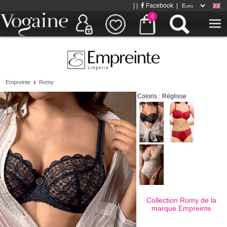
| |
Facebook
|
0
Empreinte
Romy
Coloris :
Réglisse
Collection Romy de la
marque
Empreinte