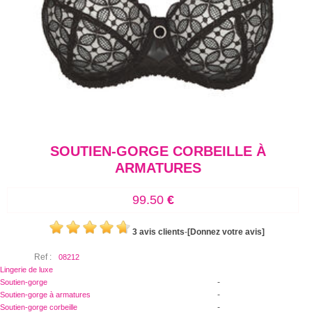
SOUTIEN-GORGE CORBEILLE À
ARMATURES
99.50
€
3 avis clients
-
[Donnez votre avis]
Ref :
08212
Lingerie de luxe
-
Soutien-gorge
-
Soutien-gorge à armatures
-
Soutien-gorge corbeille