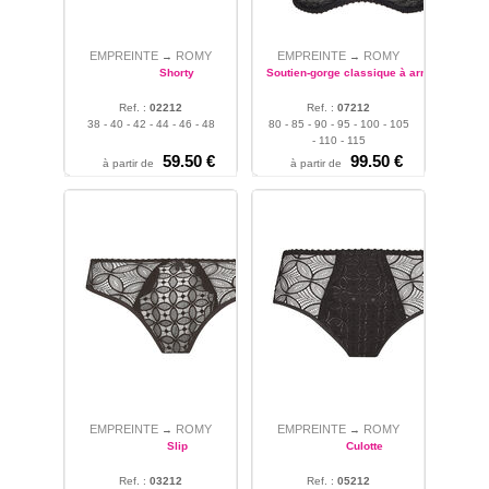
EMPREINTE
ROMY
EMPREINTE
ROMY
→
→
Shorty
Soutien-gorge classique à armatures
Ref. :
02212
Ref. :
07212
38 - 40 - 42 - 44 - 46 - 48
80 - 85 - 90 - 95 - 100 - 105
- 110 - 115
59.50 €
99.50 €
à partir de
à partir de
EMPREINTE
ROMY
EMPREINTE
ROMY
→
→
Slip
Culotte
Ref. :
03212
Ref. :
05212