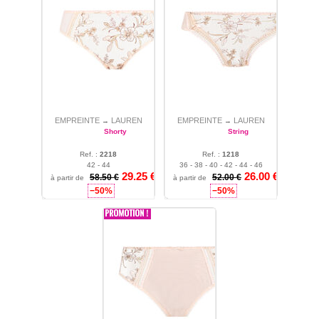
EMPREINTE
LAUREN
EMPREINTE
LAUREN
→
→
Shorty
String
Ref. :
2218
Ref. :
1218
42 - 44
36 - 38 - 40 - 42 - 44 - 46
29.25
€
26.00
€
58.50 €
52.00 €
à partir de
à partir de
−50%
−50%