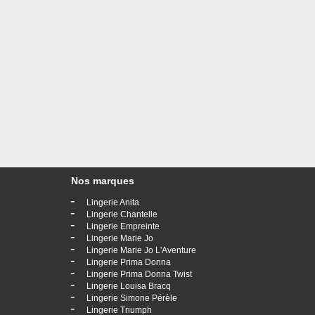
Nos marques
-
Lingerie Anita
-
Lingerie Chantelle
-
Lingerie Empreinte
-
Lingerie Marie Jo
-
Lingerie Marie Jo L'Aventure
-
Lingerie Prima Donna
-
Lingerie Prima Donna Twist
-
Lingerie Louisa Bracq
-
Lingerie Simone Pérèle
-
Lingerie Triumph