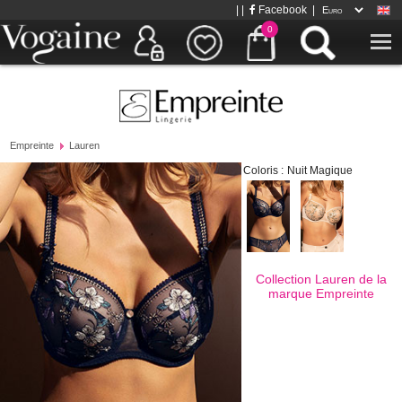
| |
Facebook
|
0
Empreinte
Lauren
Coloris :
Nuit Magique
Collection Lauren de la
marque
Empreinte