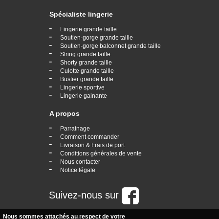
Spécialiste lingerie
-
Lingerie grande taille
-
Soutien-gorge grande taille
-
Soutien-gorge balconnet grande taille
-
String grande taille
-
Shorty grande taille
-
Culotte grande taille
-
Bustier grande taille
-
Lingerie sportive
-
Lingerie gainante
A propos
-
Parrainage
-
Comment commander
-
Livraison & Frais de port
-
Conditions générales de vente
-
Nous contacter
-
Notice légale
Suivez-nous sur
Nous sommes attachés au respect de votre
Nos coordonnées