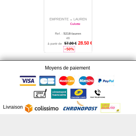
EMPREINTE
LAUREN
→
Culotte
Ref. :
5218-lauren
46
28.50
€
57.00 €
à partir de
−50%
Moyens de paiement
Livraison