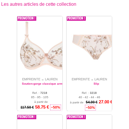
Les autres articles de cette collection
EMPREINTE
LAUREN
EMPREINTE
LAUREN
→
→
Soutien-gorge classique armatures
Slip
Ref. :
7218
Ref. :
3218
85 - 95 - 105
40 - 42 - 44 - 46
27.00
€
à partir de
54.00 €
à partir de
58.75
€
117.50 €
−50%
−50%