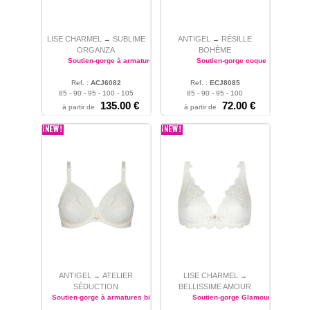
LISE CHARMEL
SUBLIME
ANTIGEL
RÉSILLE
→
→
ORGANZA
BOHÈME
Soutien-gorge à armatures
Soutien-gorge coque
Ref. :
ACJ6082
Ref. :
ECJ8085
85 - 90 - 95 - 100 - 105
85 - 90 - 95 - 100
135.00 €
72.00 €
à partir de
à partir de
ANTIGEL
ATELIER
LISE CHARMEL
→
→
SÉDUCTION
BELLISSIME AMOUR
Soutien-gorge à armatures bien-être
Soutien-gorge Glamour