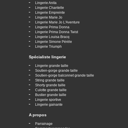
-
Lingerie Anita
-
Lingerie Chantelle
-
Lingerie Empreinte
-
Lingerie Marie Jo
-
Lingerie Marie Jo L'Aventure
-
Lingerie Prima Donna
-
Lingerie Prima Donna Twist
-
Lingerie Louisa Bracq
-
Lingerie Simone Pérèle
-
Lingerie Triumph
Spécialiste lingerie
-
Lingerie grande taille
-
Soutien-gorge grande taille
-
Soutien-gorge balconnet grande taille
-
String grande taille
-
Shorty grande taille
-
Culotte grande taille
-
Bustier grande taille
-
Lingerie sportive
-
Lingerie gainante
A propos
-
Parrainage
-