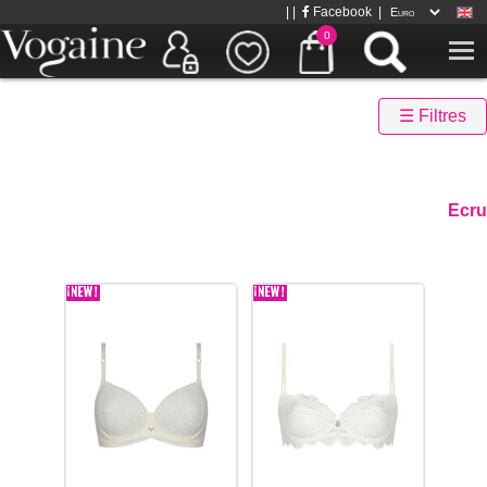
| |
Facebook
|
0
☰ Filtres
Ecru