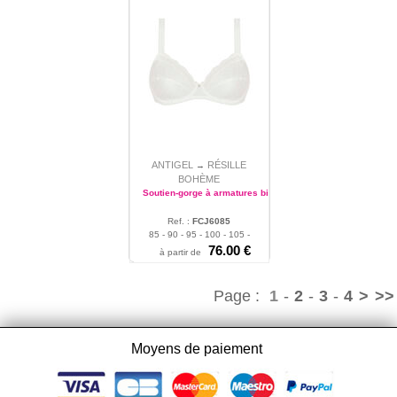
ANTIGEL
RÉSILLE
→
BOHÈME
Soutien-gorge à armatures bien-être
Ref. :
FCJ6085
85 - 90 - 95 - 100 - 105 -
110 - 115
76.00 €
à partir de
Page :
1
-
2
-
3
-
4
>
>>
Moyens de paiement