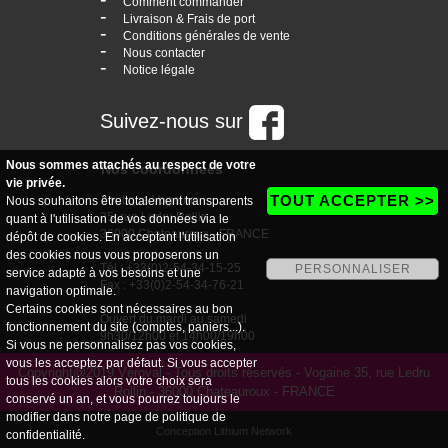
Comment commander
-
Livraison & Frais de port
-
Conditions générales de vente
-
Nous contacter
-
Notice légale
Suivez-nous sur
Nous sommes attachés au respect de votre
Nos coordonnées
vie privée.
TOUT ACCEPTER >>
boutique Vogaine
Nous souhaitons être totalement transparents
35, rue Ledru Rollin
quant à l'utilisation de vos données via le
36000 Chateauroux - FRANCE
dépôt de cookies. En acceptant l'utilisation
des cookies nous vous proposerons un
Tél : +33(0)2-54-34-15-25
PERSONNALISER
service adapté à vos besoins et une
Fax : +33(0)2-54-34-76-21
navigation optimale.
Certains cookies sont nécessaires au bon
Ouvert du mardi au samedi
fonctionnement du site (comptes, paniers...).
9h30/12h00 et 14h00/19h00
Si vous ne personnalisez pas vos cookies,
vous les acceptez par défaut. Si vous accepter
Copyright@2019 Véroval - Tous droits réservés - Vogaine 35, rue Ledru
tous les cookies alors votre choix sera
Rollin - 36000 Chateauroux - FRANCE
conservé un an, et vous pourrez toujours le
modifier dans notre page de
politique de
Conception Lithium Network
confidentialité
.