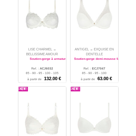
LISE CHARMEL
ANTIGEL
EXQUISE EN
→
→
BELLISSIME AMOUR
DENTELLE
Soutien-gorge à armatures
Soutien-gorge demi-mousse fantaisie
Ref. :
ACJ6032
Ref. :
ECJ7047
85 - 90 - 95 - 100 - 105
85 - 90 - 95 - 100
132.00 €
63.00 €
à partir de
à partir de