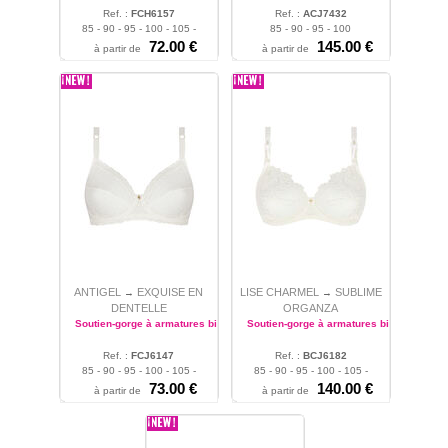
Ref. :
FCH6157
Ref. :
ACJ7432
85 - 90 - 95 - 100 - 105 -
85 - 90 - 95 - 100
110 - 115
72.00 €
145.00 €
à partir de
à partir de
ANTIGEL
EXQUISE EN
LISE CHARMEL
SUBLIME
→
→
DENTELLE
ORGANZA
Soutien-gorge à armatures bien-être
Soutien-gorge à armatures bien-être
Ref. :
FCJ6147
Ref. :
BCJ6182
85 - 90 - 95 - 100 - 105 -
85 - 90 - 95 - 100 - 105 -
110 - 115
73.00 €
110
140.00 €
à partir de
à partir de