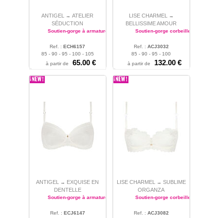
ANTIGEL
ATELIER
LISE CHARMEL
→
→
SÉDUCTION
BELLISSIME AMOUR
Soutien-gorge à armatures
Soutien-gorge corbeille
Ref. :
ECH6157
Ref. :
ACJ3032
85 - 90 - 95 - 100 - 105
85 - 90 - 95 - 100
65.00 €
132.00 €
à partir de
à partir de
ANTIGEL
EXQUISE EN
LISE CHARMEL
SUBLIME
→
→
DENTELLE
ORGANZA
Soutien-gorge à armatures
Soutien-gorge corbeille
Ref. :
ECJ6147
Ref. :
ACJ3082