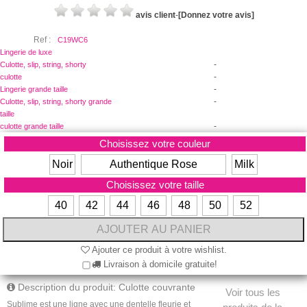
avis client
-
[Donnez votre avis]
Ref :
C19WC6
Lingerie de luxe
-
Culotte, slip, string, shorty
-
culotte
-
Lingerie grande taille
-
Culotte, slip, string, shorty grande
taille
-
culotte grande taille
Choisissez votre couleur
Noir
Authentique Rose
Milk
Choisissez votre taille
40
42
44
46
48
50
52
Ajouter ce produit à votre wishlist.
Livraison à domicile gratuite!
Description du produit: Culotte couvrante
Voir tous les
Sublime est une ligne avec une dentelle fleurie et