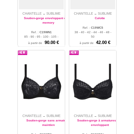
CHANTELLE
SUBLIME
CHANTELLE
SUBLIME
→
→
Soutien-gorge enveloppant coque
Culotte
memory
Ref. :
C19WC5
Ref. :
C19WN1
38 - 40 - 42 - 44 - 46 - 48 -
85 - 90 - 95 - 100 - 105 -
50
110
90.00 €
42.00 €
à partir de
à partir de
CHANTELLE
SUBLIME
CHANTELLE
SUBLIME
→
→
Soutien-gorge sans armatures
Soutien-gorge à armatures très
maintien
enveloppant