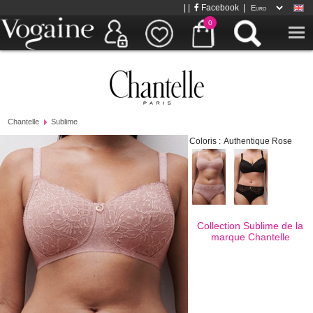
| |
Facebook
|
0
Chantelle
Sublime
Coloris :
Authentique Rose
Collection Sublime de la
marque
Chantelle