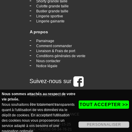
-
Shorty grande taille
-
Culotte grande taille
-
Bustier grande taille
-
Lingerie sportive
-
Lingerie gainante
A propos
-
Parrainage
-
Comment commander
-
Livraison & Frais de port
-
Conditions générales de vente
-
Nous contacter
-
Notice légale
Suivez-nous sur
Nous sommes attachés au respect de votre
Nos coordonnées
vie privée.
TOUT ACCEPTER >>
boutique Vogaine
Nous souhaitons être totalement transparents
35, rue Ledru Rollin
quant à l'utilisation de vos données via le
36000 Chateauroux - FRANCE
dépôt de cookies. En acceptant l'utilisation
des cookies nous vous proposerons un
Tél : +33(0)2-54-34-15-25
PERSONNALISER
service adapté à vos besoins et une
Fax : +33(0)2-54-34-76-21
navigation optimale.