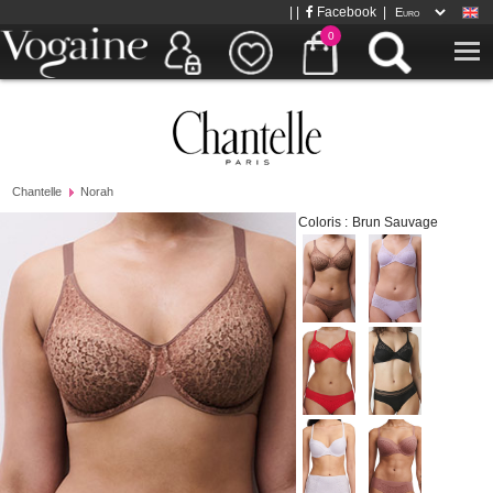
| |
Facebook
|
0
Chantelle
Norah
Coloris :
Brun Sauvage