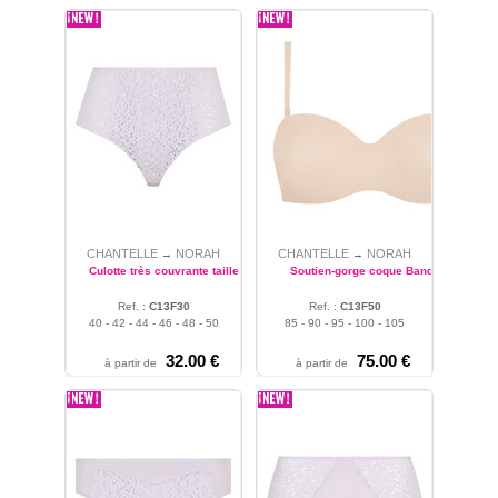
CHANTELLE
NORAH
CHANTELLE
NORAH
→
→
Culotte très couvrante taille haute
Soutien-gorge coque Bandeau
Ref. :
C13F30
Ref. :
C13F50
40 - 42 - 44 - 46 - 48 - 50
85 - 90 - 95 - 100 - 105
32.00 €
75.00 €
à partir de
à partir de