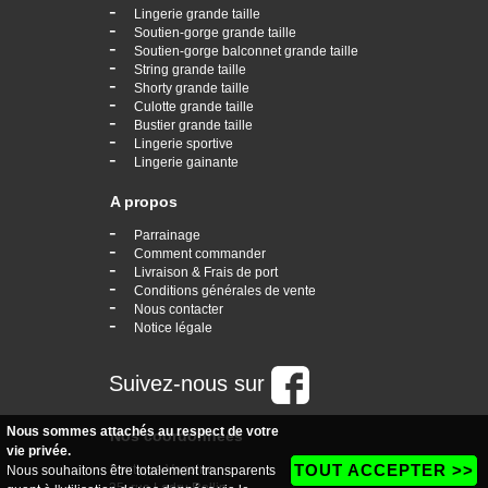
-
Lingerie grande taille
-
Soutien-gorge grande taille
-
Soutien-gorge balconnet grande taille
-
String grande taille
-
Shorty grande taille
-
Culotte grande taille
-
Bustier grande taille
-
Lingerie sportive
-
Lingerie gainante
A propos
-
Parrainage
-
Comment commander
-
Livraison & Frais de port
-
Conditions générales de vente
-
Nous contacter
-
Notice légale
Suivez-nous sur
Nous sommes attachés au respect de votre
Nos coordonnées
vie privée.
TOUT ACCEPTER >>
boutique Vogaine
Nous souhaitons être totalement transparents