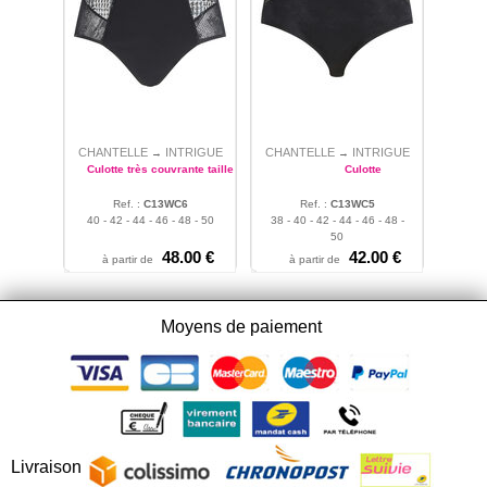
CHANTELLE
INTRIGUE
CHANTELLE
INTRIGUE
→
→
Culotte très couvrante taille haute
Culotte
Ref. :
C13WC6
Ref. :
C13WC5
40 - 42 - 44 - 46 - 48 - 50
38 - 40 - 42 - 44 - 46 - 48 -
50
48.00 €
42.00 €
à partir de
à partir de
Moyens de paiement
Livraison