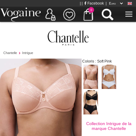
| |
Facebook
|
0
Chantelle
Intrigue
Coloris :
Soft Pink
Collection Intrigue de la
marque
Chantelle