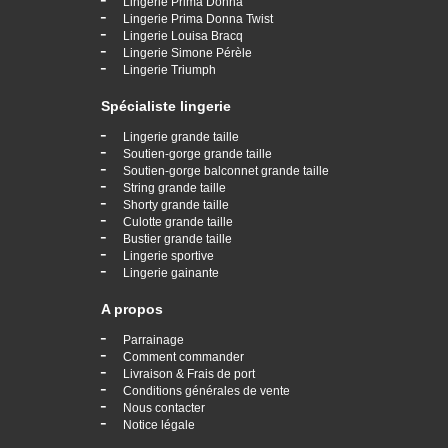
Lingerie Prima Donna
-
Lingerie Prima Donna Twist
-
Lingerie Louisa Bracq
-
Lingerie Simone Pérèle
-
Lingerie Triumph
Spécialiste lingerie
-
Lingerie grande taille
-
Soutien-gorge grande taille
-
Soutien-gorge balconnet grande taille
-
String grande taille
-
Shorty grande taille
-
Culotte grande taille
-
Bustier grande taille
-
Lingerie sportive
-
Lingerie gainante
A propos
-
Parrainage
-
Comment commander
-
Livraison & Frais de port
-
Conditions générales de vente
-
Nous contacter
-
Notice légale