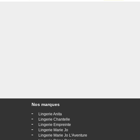
Nos marques
-
Lingerie Anita
-
Lingerie Chantelle
-
Lingerie Empreinte
-
Lingerie Marie Jo
-
Lingerie Marie Jo L'Aventure
-