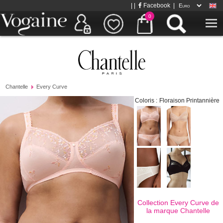
| |
Facebook
|
0
Chantelle
Every Curve
Coloris :
Floraison Printannière
Collection Every Curve de
la marque
Chantelle