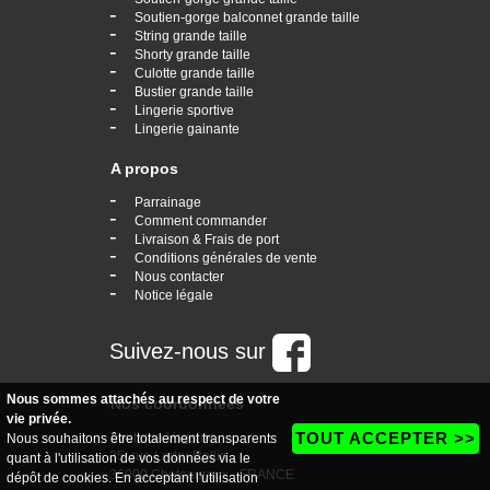
-
Soutien-gorge balconnet grande taille
-
String grande taille
-
Shorty grande taille
-
Culotte grande taille
-
Bustier grande taille
-
Lingerie sportive
-
Lingerie gainante
A propos
-
Parrainage
-
Comment commander
-
Livraison & Frais de port
-
Conditions générales de vente
-
Nous contacter
-
Notice légale
Suivez-nous sur
Nous sommes attachés au respect de votre
Nos coordonnées
vie privée.
TOUT ACCEPTER >>
boutique Vogaine
Nous souhaitons être totalement transparents
35, rue Ledru Rollin
quant à l'utilisation de vos données via le
36000 Chateauroux - FRANCE
dépôt de cookies. En acceptant l'utilisation