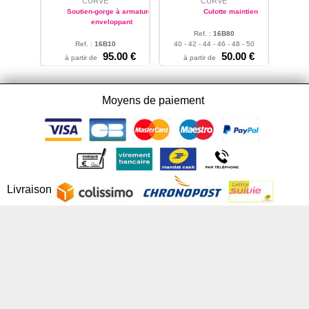
CURVE
CURVE
Soutien-gorge à armatures
Culotte maintien
enveloppant
Ref. :
16B80
Ref. :
16B10
40 - 42 - 44 - 46 - 48 - 50
85 - 90 - 95 - 100 - 105 -
95.00 €
50.00 €
à partir de
à partir de
110 - 115
Moyens de paiement
Livraison