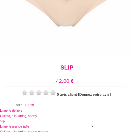
SLIP
42.00
€
0 avis client
-
[Donnez votre avis]
Ref :
16B30
Lingerie de luxe
-
Culotte, slip, string, shorty
-
slip
-
Lingerie grande taille
-
Culotte, slip, string, shorty grande