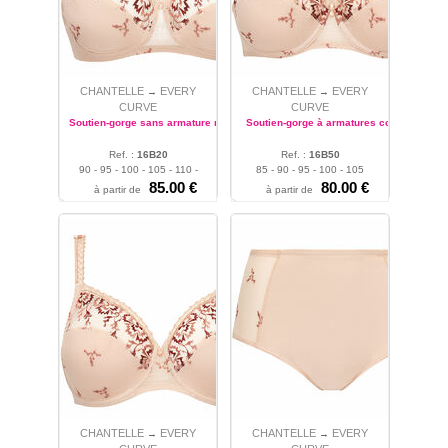
CHANTELLE
EVERY
CHANTELLE
EVERY
→
→
CURVE
CURVE
Soutien-gorge sans armature maintien
Soutien-gorge à armatures corbeille
Ref. :
16B20
Ref. :
16B50
90 - 95 - 100 - 105 - 110 -
85 - 90 - 95 - 100 - 105
115
85.00 €
80.00 €
à partir de
à partir de
CHANTELLE
EVERY
CHANTELLE
EVERY
→
→