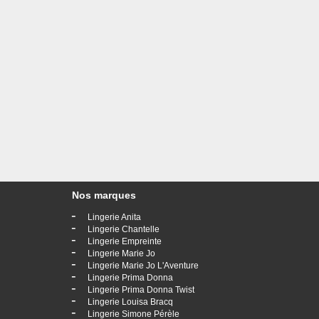
Nos marques
-
Lingerie Anita
-
Lingerie Chantelle
-
Lingerie Empreinte
-
Lingerie Marie Jo
-
Lingerie Marie Jo L'Aventure
-
Lingerie Prima Donna
-
Lingerie Prima Donna Twist
-
Lingerie Louisa Bracq
-
Lingerie Simone Pérèle