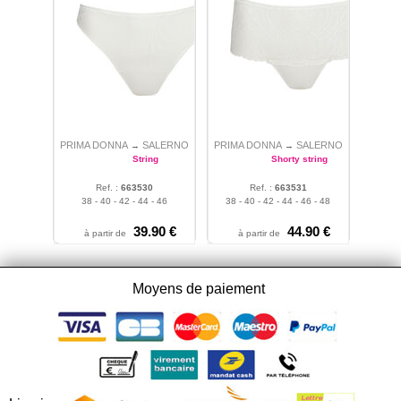
PRIMA DONNA
SALERNO
PRIMA DONNA
SALERNO
→
→
String
Shorty string
Ref. :
663530
Ref. :
663531
38 - 40 - 42 - 44 - 46
38 - 40 - 42 - 44 - 46 - 48
39.90 €
44.90 €
à partir de
à partir de
Moyens de paiement