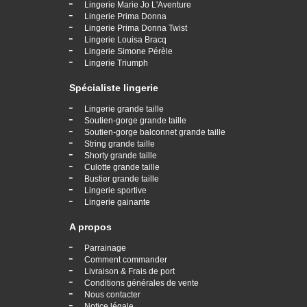
-
Lingerie Marie Jo L'Aventure
-
Lingerie Prima Donna
-
Lingerie Prima Donna Twist
-
Lingerie Louisa Bracq
-
Lingerie Simone Pérèle
-
Lingerie Triumph
Spécialiste lingerie
-
Lingerie grande taille
-
Soutien-gorge grande taille
-
Soutien-gorge balconnet grande taille
-
String grande taille
-
Shorty grande taille
-
Culotte grande taille
-
Bustier grande taille
-
Lingerie sportive
-
Lingerie gainante
A propos
-
Parrainage
-
Comment commander
-
Livraison & Frais de port
-
Conditions générales de vente
-
Nous contacter
-
Notice légale