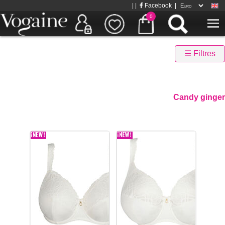
| |
Facebook
|
0
☰ Filtres
Candy ginger