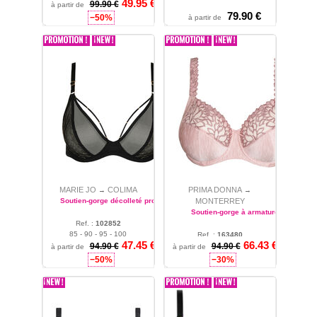
49.95 €
99.90 €
à partir de
79.90 €
−50%
à partir de
MARIE JO
COLIMA
PRIMA DONNA
→
→
Soutien-gorge décolleté profond
MONTERREY
Soutien-gorge à armatures
Ref. :
102852
85 - 90 - 95 - 100
Ref. :
163480
47.45 €
66.43 €
94.90 €
85 - 90 - 95 - 100 - 105 -
94.90 €
à partir de
à partir de
110 - 115 - 120 - 125 - 130
−50%
−30%