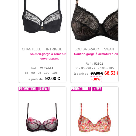
CHANTELLE
INTRIGUE
LOUISA BRACQ
SWAN
→
→
Soutien-gorge à armatures
Soutien-gorge à armatures emboitant
enveloppant
Ref. :
52901
Ref. :
C13WMU
80 - 85 - 90 - 95 - 100 - 105
68.53 €
85 - 90 - 95 - 100 - 105 -
- 110 - 115 - 120 - 125 - 130
97.90 €
à partir de
110 - 115 - 120
92.00 €
−30%
à partir de