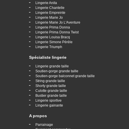
-
Lingerie Anita
-
Lingerie Chantelle
-
Lingerie Empreinte
-
Lingerie Marie Jo
-
Lingerie Marie Jo L'Aventure
-
Lingerie Prima Donna
-
Lingerie Prima Donna Twist
-
Lingerie Louisa Bracq
-
Lingerie Simone Pérèle
-
Lingerie Triumph
Spécialiste lingerie
-
Lingerie grande taille
-
Soutien-gorge grande taille
-
Soutien-gorge balconnet grande taille
-
String grande taille
-
Shorty grande taille
-
Culotte grande taille
-
Bustier grande taille
-
Lingerie sportive
-
Lingerie gainante
A propos
-
Parrainage
-