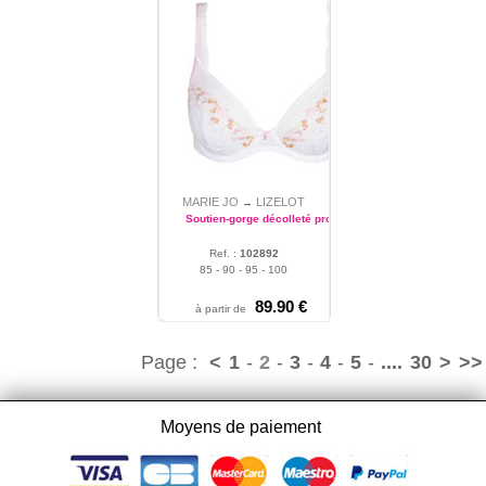
MARIE JO
LIZELOT
→
Soutien-gorge décolleté profond
Ref. :
102892
85 - 90 - 95 - 100
89.90 €
à partir de
Page :
<
1
-
2
-
3
-
4
-
5
-
....
30
>
>>
Moyens de paiement