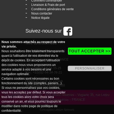
Comment commander
-
Livraison & Frais de port
-
Conditions générales de vente
-
Nous contacter
-
Notice légale
Suivez-nous sur
Nous sommes attachés au respect de votre
Nos coordonnées
vie privée.
TOUT ACCEPTER >>
boutique Vogaine
Nous souhaitons être totalement transparents
35, rue Ledru Rollin
quant à l'utilisation de vos données via le
36000 Chateauroux - FRANCE
dépôt de cookies. En acceptant l'utilisation
des cookies nous vous proposerons un
Tél : +33(0)2-54-34-15-25
PERSONNALISER
service adapté à vos besoins et une
Fax : +33(0)2-54-34-76-21
navigation optimale.
Certains cookies sont nécessaires au bon
Ouvert du mardi au samedi
fonctionnement du site (comptes, paniers...).
9h30/12h00 et 14h00/19h00
Si vous ne personnalisez pas vos cookies,
vous les acceptez par défaut. Si vous accepter
Copyright@2019 Véroval - Tous droits réservés - Vogaine 35, rue Ledru
tous les cookies alors votre choix sera
Rollin - 36000 Chateauroux - FRANCE
conservé un an, et vous pourrez toujours le
modifier dans notre page de
politique de
Conception Lithium Network
confidentialité
.