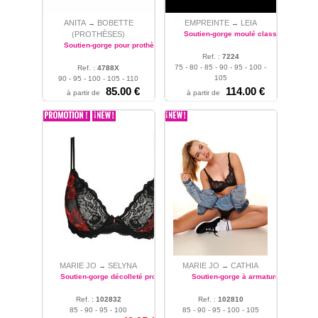
ANITA
BOBETTE
EMPREINTE
LEIA
→
→
(PROTHÈSES)
Soutien-gorge moulé classique
Soutien-gorge pour prothèses
Ref. :
7224
75 - 80 - 85 - 90 - 95 - 100 -
Ref. :
4788X
105
90 - 95 - 100 - 105 - 110
85.00 €
114.00 €
à partir de
à partir de
MARIE JO
SELYNA
MARIE JO
CATHIA
→
→
Soutien-gorge décolleté profond
Soutien-gorge à armatures
Ref. :
102832
Ref. :
102810
85 - 90 - 95 - 100
85 - 90 - 95 - 100 - 105