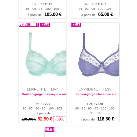
Ref. :
1E2319
Ref. :
ECH6157
85 - 90 - 95 - 100 - 105
85 - 90 - 95 - 100 - 105
105.00 €
65.00 €
à partir de
à partir de
EMPREINTE
MAY
EMPREINTE
TESS
→
→
Soutien-gorge classique à armatures
Soutien-gorge classique à armatures
Ref. :
7227
Ref. :
7228
80 - 85 - 90 - 95 - 100 - 105
80 - 85 - 90 - 95 - 100 - 105
- 110 - 115
- 110 - 115
à partir de
52.50 €
116.50 €
105.00 €
−50%
à partir de