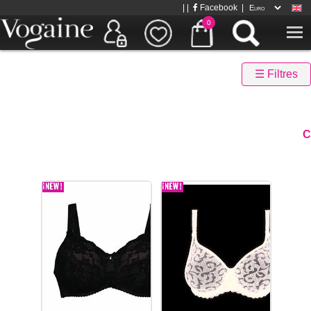
| |
Facebook
|
0
☰ Filtres
C