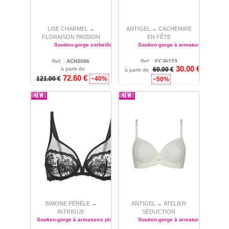
LISE CHARMEL
ANTIGEL
CACHEMIRE
→
→
FLORAISON PASSION
EN FÊTE
Soutien-gorge corbeille
Soutien-gorge à armatures
Ref. :
ACH3086
Ref. :
ECJ6123
30.00 €
à partir de
90
60.00 €
85
à partir de
72.60 €
121.00 €
−40%
−50%
SIMONE PÉRÈLE
ANTIGEL
ATELIER
→
→
INTRIGUE
SÉDUCTION
Soutien-gorge à armatures plongeant
Soutien-gorge à armatures