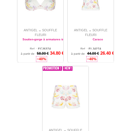
ANTIGEL
SOUFFLE
ANTIGEL
SOUFFLE
→
→
FLEURI
FLEURI
Soutien-gorge à armatures triangle
Caraco
Ref. :
ECJ6374
Ref. :
ELJ4274
34.80 €
26.40 €
85 - 90 - 95 - 100
58.00 €
1 - 2 - 3 - 4 - 5
44.00 €
à partir de
à partir de
−40%
−40%
ANTIGEL
SOUFFLE
→