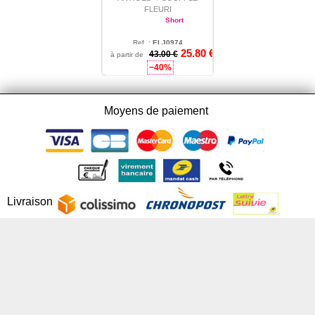
FLEURI
Short
Ref. :
ELJ0974
25.80 €
1 - 2 - 3 - 4 - 5
43.00 €
à partir de
−40%
Moyens de paiement
Livraison