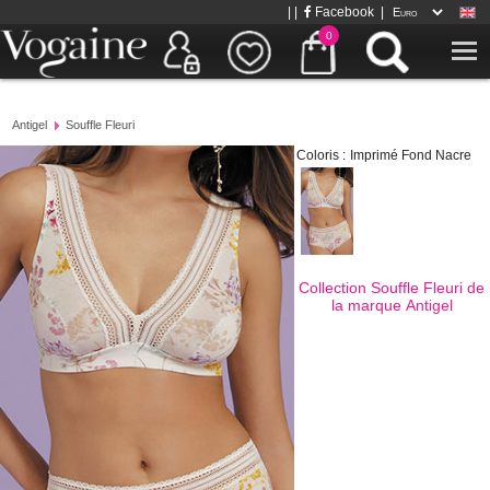
| |
Facebook
|
0
Antigel
Souffle Fleuri
Coloris :
Imprimé Fond Nacre
Collection Souffle Fleuri de
la marque
Antigel