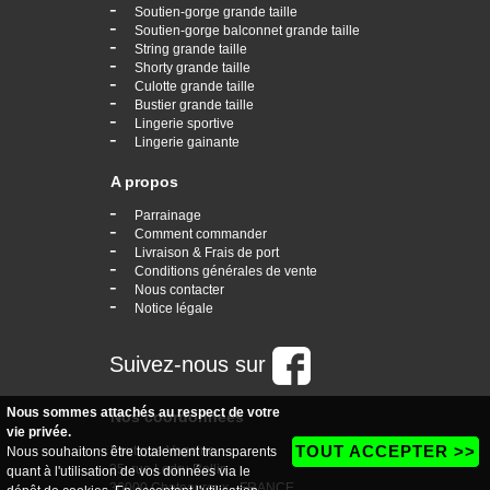
-
Soutien-gorge grande taille
-
Soutien-gorge balconnet grande taille
-
String grande taille
-
Shorty grande taille
-
Culotte grande taille
-
Bustier grande taille
-
Lingerie sportive
-
Lingerie gainante
A propos
-
Parrainage
-
Comment commander
-
Livraison & Frais de port
-
Conditions générales de vente
-
Nous contacter
-
Notice légale
Suivez-nous sur
Nous sommes attachés au respect de votre
Nos coordonnées
vie privée.
TOUT ACCEPTER >>
boutique Vogaine
Nous souhaitons être totalement transparents
35, rue Ledru Rollin
quant à l'utilisation de vos données via le
36000 Chateauroux - FRANCE