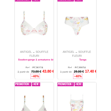
ANTIGEL
SOUFFLE
ANTIGEL
SOUFFLE
→
→
FLEURI
FLEURI
Soutien-gorge à armatures bien -être
Tanga
Ref. :
FCJ6174
Ref. :
ECJ0074
43.80 €
17.40 €
85 - 90 - 95 - 100 - 105 -
73.00 €
1 - 2 - 3 - 4 - 5
29.00 €
à partir de
à partir de
110 - 115
−40%
−40%