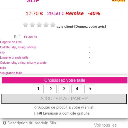
SLIP
17.70
€
29.50
€
Remise
-
40%
avis client
-
[Donnez votre avis]
Ref :
ECJ0174
Lingerie de luxe
-
Culotte, slip, string, shorty
-
slip
-
Lingerie grande taille
-
Culotte, slip, string, shorty grande
taille
-
slip grande taille
Choisissez votre taille
1
2
3
4
5
Ajouter ce produit à votre wishlist.
Livraison à domicile gratuite!
Description du produit: Slip
Voir tous les