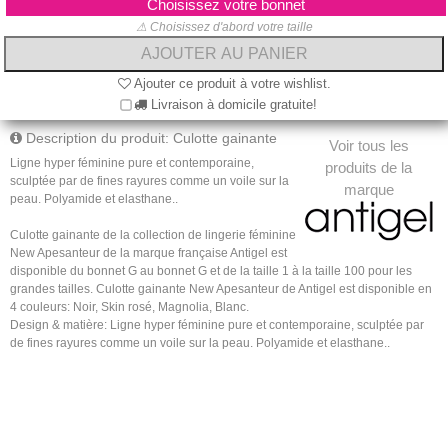
Choisissez votre bonnet
⚠ Choisissez d'abord votre taille
Ajouter ce produit à votre wishlist.
Livraison à domicile gratuite!
Description du produit: Culotte gainante
Voir tous les
Ligne hyper féminine pure et contemporaine,
produits de la
sculptée par de fines rayures comme un voile sur la
marque
peau. Polyamide et elasthane..
Culotte gainante de la collection de lingerie féminine
New Apesanteur de la marque française Antigel est
disponible du bonnet G au bonnet G et de la taille 1 à la taille 100 pour les
grandes tailles. Culotte gainante New Apesanteur de Antigel est disponible en
4 couleurs: Noir, Skin rosé, Magnolia, Blanc.
Design & matière: Ligne hyper féminine pure et contemporaine, sculptée par
de fines rayures comme un voile sur la peau. Polyamide et elasthane..