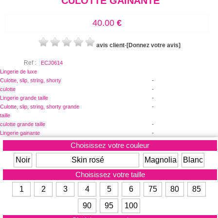
CULOTTE GAINANTE
40.00
€
avis client
-
[Donnez votre avis]
Ref :
ECJ0614
Lingerie de luxe
-
Culotte, slip, string, shorty
-
culotte
-
Lingerie grande taille
-
Culotte, slip, string, shorty grande
taille
-
culotte grande taille
-
Lingerie gainante
Choisissez votre couleur
Noir
Skin rosé
Magnolia
Blanc
Choisissez votre taille
1
2
3
4
5
6
75
80
85
90
95
100