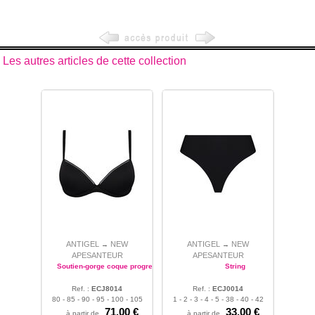
Les autres articles de cette collection
ANTIGEL
NEW
ANTIGEL
NEW
→
→
APESANTEUR
APESANTEUR
Soutien-gorge coque progressive
String
Ref. :
ECJ8014
Ref. :
ECJ0014
80 - 85 - 90 - 95 - 100 - 105
1 - 2 - 3 - 4 - 5 - 38 - 40 - 42
- 110 - 115
71.00 €
- 44 - 46 - 48
33.00 €
à partir de
à partir de