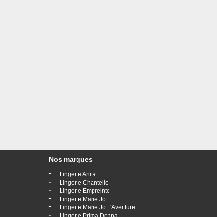
Nos marques
-
Lingerie Anita
-
Lingerie Chantelle
-
Lingerie Empreinte
-
Lingerie Marie Jo
-
Lingerie Marie Jo L'Aventure
-
Lingerie Prima Donna