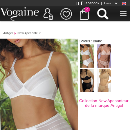
| |
Facebook
|
0
Antigel
New Apesanteur
Coloris :
Blanc
Collection New Apesanteur
de la marque
Antigel