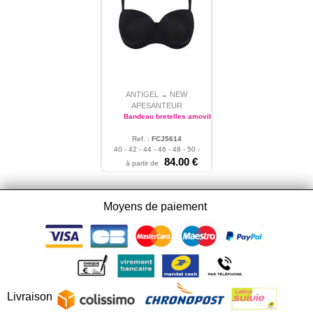
ANTIGEL
NEW
→
APESANTEUR
Bandeau bretelles amovibles
Ref. :
FCJ5614
40 - 42 - 44 - 46 - 48 - 50 -
85 - 90 - 95 - 100 - 105
84.00 €
à partir de
Moyens de paiement
Livraison