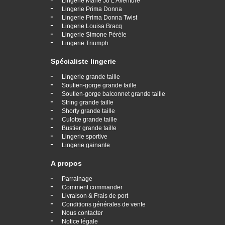
Lingerie Marie Jo L'Aventure
-
Lingerie Prima Donna
-
Lingerie Prima Donna Twist
-
Lingerie Louisa Bracq
-
Lingerie Simone Pérèle
-
Lingerie Triumph
Spécialiste lingerie
-
Lingerie grande taille
-
Soutien-gorge grande taille
-
Soutien-gorge balconnet grande taille
-
String grande taille
-
Shorty grande taille
-
Culotte grande taille
-
Bustier grande taille
-
Lingerie sportive
-
Lingerie gainante
A propos
-
Parrainage
-
Comment commander
-
Livraison & Frais de port
-
Conditions générales de vente
-
Nous contacter
-
Notice légale