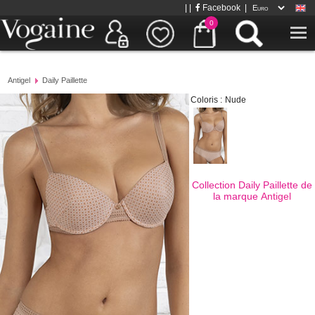
| |
Facebook
|
0
Antigel
Daily Paillette
Coloris :
Nude
Collection Daily Paillette de
la marque
Antigel