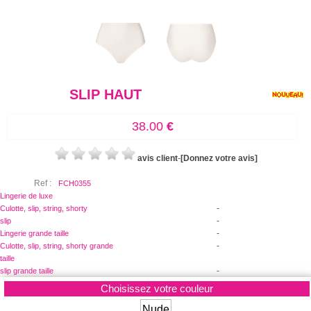
SLIP HAUT
38.00
€
avis client
-
[Donnez votre avis]
Ref :
FCH0355
Lingerie de luxe
-
Culotte, slip, string, shorty
-
slip
-
Lingerie grande taille
-
Culotte, slip, string, shorty grande
taille
-
slip grande taille
Choisissez votre couleur
Nude