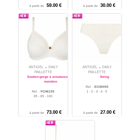
59.00 €
30.00 €
à partir de
à partir de
ANTIGEL
DAILY
ANTIGEL
DAILY
→
→
PAILLETTE
PAILLETTE
Soutien-gorge à armatures bon
String
maintien
Ref. :
ECH0055
Ref. :
FCH6155
1 - 2 - 3 - 4 - 5
85 - 95 - 100
73.00 €
27.00 €
à partir de
à partir de