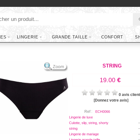
TES
LINGERIE
GRANDE TAILLE
CONFORT
S
STRING
19.00
€
0 avis client
[Donnez votre avis]
Ref :
ECH0066
Lingerie de luxe
-
Culotte, slip, string, shorty
-
string
-
Lingerie de mariage
-
Lingerie grande taille