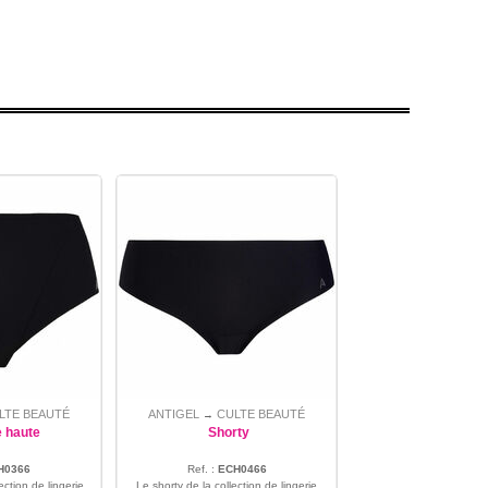
LTE BEAUTÉ
ANTIGEL
CULTE BEAUTÉ
→
le haute
Shorty
H0366
Ref. :
ECH0466
ection de lingerie
Le shorty de la collection de lingerie