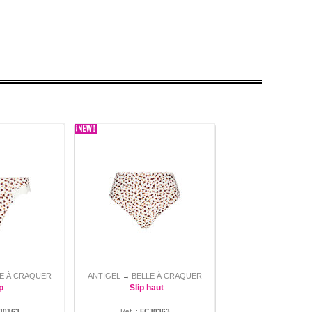
E À CRAQUER
ANTIGEL
BELLE À CRAQUER
→
p
Slip haut
J0163
Ref. :
FCJ0363