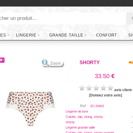
TES
LINGERIE
GRANDE TAILLE
CONFORT
S
SHORTY
33.50
€
avis client
-
[Donnez votre avis]
Ref :
ECJ0463
Lingerie de luxe
-
Culotte, slip, string, shorty
-
shorty
-
Lingerie grande taille
-
Culotte, slip, string, shorty grande