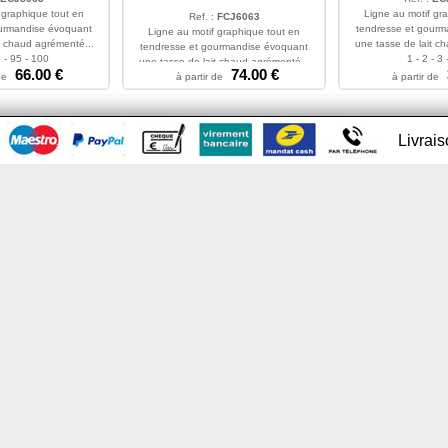
 graphique tout en
Ligne au motif gr
Ref. :
FCJ6063
ourmandise évoquant
tendresse et gourm
Ligne au motif graphique tout en
t chaud agrémenté...
une tasse de lait c
tendresse et gourmandise évoquant
 - 95 - 100
1 - 2 - 3 
une tasse de lait chaud agrémenté...
66.00 €
74.00 €
de
85 - 90 - 95 - 100 - 105 - 110 - 115
à partir de
à partir de
Livrai