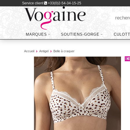
Service client
+33(0)2-54-34-15-25
MARQUES
SOUTIENS-GORGE
CULOT
Accueil
Antigel
Belle à craquer