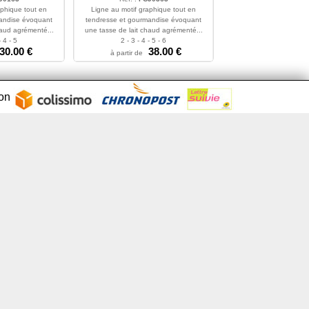
aphique tout en
Ligne au motif graphique tout en
andise évoquant
tendresse et gourmandise évoquant
haud agrémenté...
une tasse de lait chaud agrémenté...
- 4 - 5
2 - 3 - 4 - 5 - 6
30.00 €
38.00 €
à partir de
son