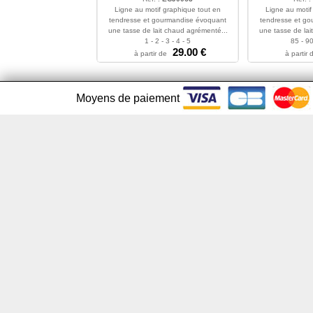
Ligne au motif graphique tout en
Ligne au motif
tendresse et gourmandise évoquant
tendresse et g
une tasse de lait chaud agrémenté...
une tasse de lai
1 - 2 - 3 - 4 - 5
85 - 90
29.00 €
à partir de
à partir 
Moyens de paiement