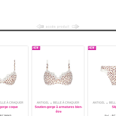
ELLE À CRAQUER
ANTIGEL
BELLE À CRAQUER
ANTIGEL
BELL
→
→
-gorge coque
Soutien-gorge à armatures bien-
Sli
être
ECJ8063
Ref. :
EC