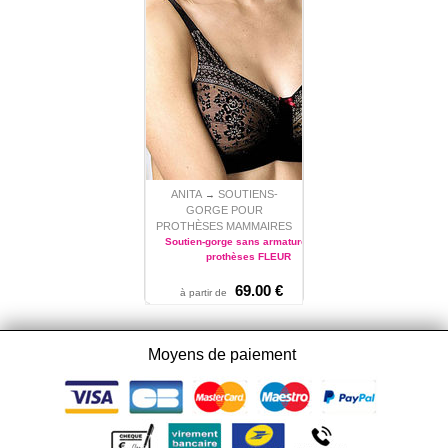
ANITA
SOUTIENS-
→
GORGE POUR
PROTHÈSES MAMMAIRES
Soutien-gorge sans armature pour
prothèses FLEUR
69.00 €
Ref. :
5754X
à partir de
90 - 95 - 100 - 105 - 110
Moyens de paiement