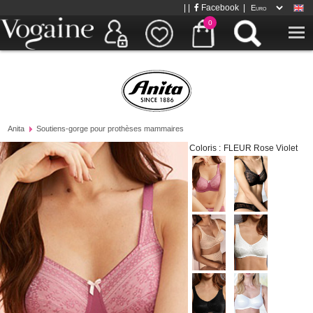
| |
Facebook
|
0
Anita
Soutiens-gorge pour prothèses mammaires
Coloris :
FLEUR Rose Violet