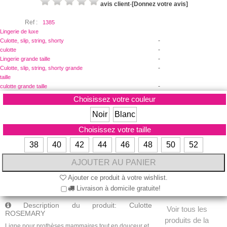
avis client
-
[Donnez votre avis]
Ref :
1385
Lingerie de luxe
-
Culotte, slip, string, shorty
-
culotte
-
Lingerie grande taille
-
Culotte, slip, string, shorty grande
taille
-
culotte grande taille
Choisissez votre couleur
Noir
Blanc
Choisissez votre taille
38
40
42
44
46
48
50
52
Ajouter ce produit à votre wishlist.
Livraison à domicile gratuite!
Description du produit: Culotte
Voir tous les
ROSEMARY
produits de la
Ligne pour prothèses mammaires tout en douceur et