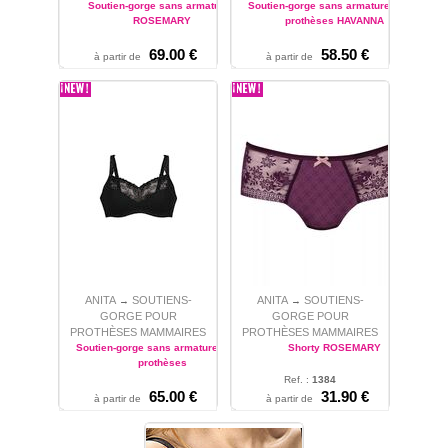
Soutien-gorge sans armatures
Soutien-gorge sans armatures pour
ROSEMARY
prothèses HAVANNA
69.00 €
58.50 €
Ref. :
4785X
Ref. :
5712X
à partir de
à partir de
90 - 95 - 100 - 105 - 110
90 - 95 - 100 - 105 - 110 -
115
ANITA
SOUTIENS-
ANITA
SOUTIENS-
→
→
GORGE POUR
GORGE POUR
PROTHÈSES MAMMAIRES
PROTHÈSES MAMMAIRES
Soutien-gorge sans armatures pour
Shorty ROSEMARY
prothèses
Ref. :
1384
65.00 €
31.90 €
Ref. :
4796X
38 - 40 - 42 - 44 - 46
à partir de
à partir de
90 - 95 - 100 - 105 - 110 -
115