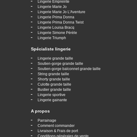
-
Lingerie Empreinte
-
Lingerie Marie Jo
-
Lingerie Marie Jo L'Aventure
-
Lingerie Prima Donna
-
Lingerie Prima Donna Twist
-
Lingerie Louisa Bracq
-
Lingerie Simone Pérèle
-
Lingerie Triumph
Spécialiste lingerie
-
Lingerie grande taille
-
Soutien-gorge grande taille
-
Soutien-gorge balconnet grande taille
-
String grande taille
-
Shorty grande taille
-
Culotte grande taille
-
Bustier grande taille
-
Lingerie sportive
-
Lingerie gainante
A propos
-
Parrainage
-
Comment commander
-
Livraison & Frais de port
-
Conditions générales de vente