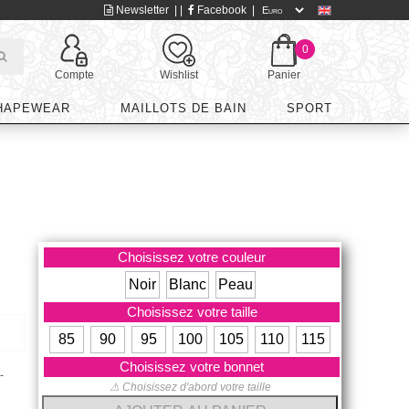
Newsletter
| |
Facebook
|
0
Compte
Wishlist
Panier
HAPEWEAR
MAILLOTS DE BAIN
SPORT
Choisissez votre couleur
Noir
Blanc
Peau
Choisissez votre taille
85
90
95
100
105
110
115
Choisissez votre bonnet
-
⚠ Choisissez d'abord votre taille