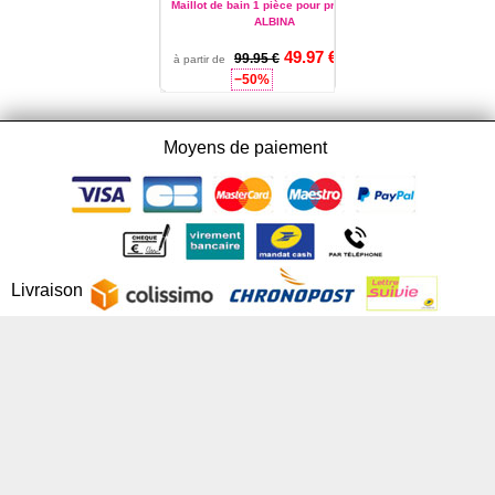
Maillot de bain 1 pièce pour prothèses
ALBINA
49.97 €
Ref. :
99.95 €
6268
à partir de
46
−50%
Moyens de paiement
Livraison