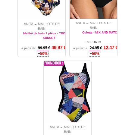
ANITA
MAILLOTS DE
→
ANITA
MAILLOTS DE
→
BAIN
BAIN
Culotte - MIX AND MATCH
Maillot de bain 1 pièce - TROPICAL
SUNSET
Ref. :
8709
49.97 €
40 - 42 - 44 - 46 - 48 - 50 -
12.47 €
Ref. :
99.95 €
6264
24.95 €
à partir de
à partir de
52 - 54 - 56
42 - 44 - 46
−50%
−50%
ANITA
MAILLOTS DE
→
BAIN