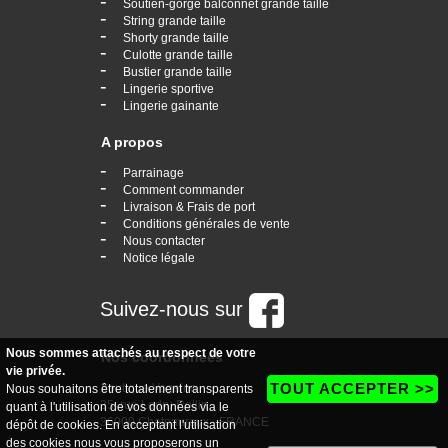
-
Soutien-gorge balconnet grande taille
-
String grande taille
-
Shorty grande taille
-
Culotte grande taille
-
Bustier grande taille
-
Lingerie sportive
-
Lingerie gainante
A propos
-
Parrainage
-
Comment commander
-
Livraison & Frais de port
-
Conditions générales de vente
-
Nous contacter
-
Notice légale
Suivez-nous sur
Nous sommes attachés au respect de votre
Nos coordonnées
vie privée.
TOUT ACCEPTER >>
boutique Vogaine
Nous souhaitons être totalement transparents
35, rue Ledru Rollin
quant à l'utilisation de vos données via le
36000 Chateauroux - FRANCE
dépôt de cookies. En acceptant l'utilisation
des cookies nous vous proposerons un