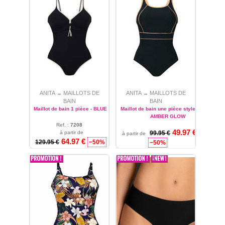
ANITA
MAILLOTS DE
ANITA
MAILLOTS DE
→
→
BAIN
BAIN
Maillot de bain 1 pièce - BLUE DEPTHS
Maillot de bain une pièce style Colina -
AMBER GLOW
Ref. :
7208
49.97 €
à partir de
42
Ref. :
99.95 €
6222
à partir de
64.97 €
40
129.95 €
−50%
−50%