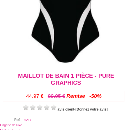
MAILLOT DE BAIN 1 PIÈCE - PURE
GRAPHICS
44.97
€
89.95
€
Remise
-
50%
avis client
-
[Donnez votre avis]
Ref :
6217
Lingerie de luxe