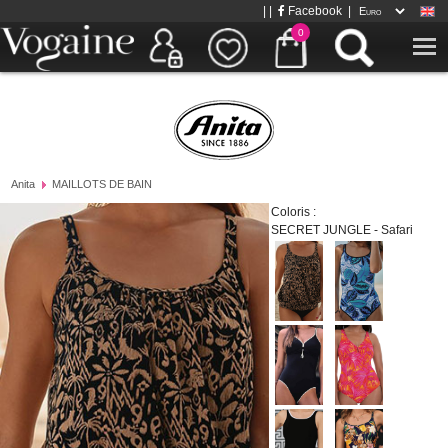
| |
Facebook
|
0
Anita
MAILLOTS DE BAIN
Coloris :
SECRET JUNGLE - Safari