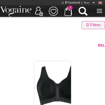
| |
Facebook
|
0
☰ Filtres
8XL