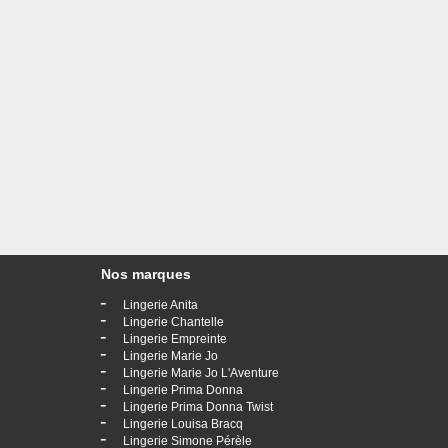
Nos marques
-
Lingerie Anita
-
Lingerie Chantelle
-
Lingerie Empreinte
-
Lingerie Marie Jo
-
Lingerie Marie Jo L'Aventure
-
Lingerie Prima Donna
-
Lingerie Prima Donna Twist
-
Lingerie Louisa Bracq
-
Lingerie Simone Pérèle