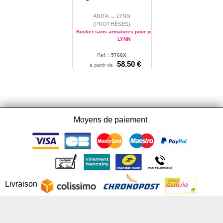
ANITA
LYNN
→
(PROTHÈSES)
Bustier sans armatures pour prothèses
LYNN
Ref. :
5768X
S - M - L - XL - 2XL - 3XL -
58.50 €
à partir de
4XL - 5XL - 6XL - 7XL - 8XL
Moyens de paiement
Livraison