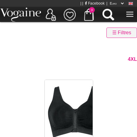
| |
Facebook
|
0
☰ Filtres
4XL