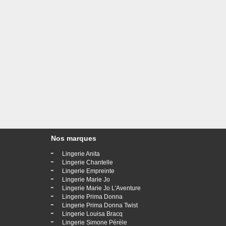
Nos marques
-
Lingerie Anita
-
Lingerie Chantelle
-
Lingerie Empreinte
-
Lingerie Marie Jo
-
Lingerie Marie Jo L'Aventure
-
Lingerie Prima Donna
-
Lingerie Prima Donna Twist
-
Lingerie Louisa Bracq
-
Lingerie Simone Pérèle