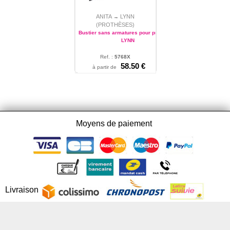
ANITA
LYNN
→
(PROTHÈSES)
Bustier sans armatures pour prothèses
LYNN
Ref. :
5768X
S - M - L - XL - 2XL - 3XL -
58.50 €
à partir de
4XL - 5XL - 6XL - 7XL - 8XL
Moyens de paiement
Livraison